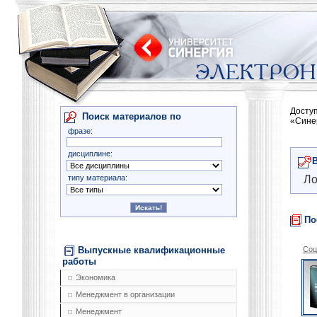
Досту
Поиск материалов по
«Сине
фразе:
дисциплине:
типу материала:
Ло
По
Выпускные квалификационные
Соц
работы
Экономика
Менеджмент в организации
Менеджмент