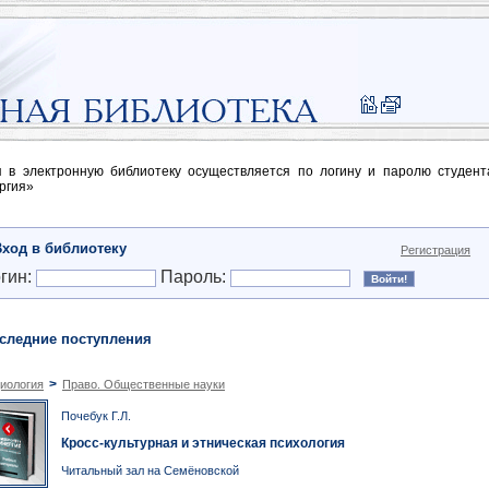
п в электронную библиотеку осуществляется по логину и паролю студен
ргия»
Вход в библиотеку
Регистрация
гин:
Пароль:
следние поступления
>
иология
Право. Общественные науки
Почебук Г.Л.
Кросс-культурная и этническая психология
Читальный зал на Семёновской