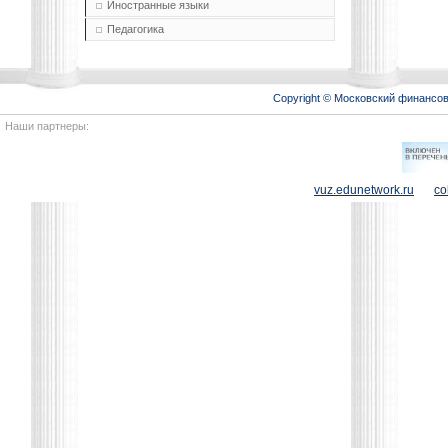
Иностранные языки
Педагогика
Copyright © Московский финансо
Наши партнеры:
vuz.edunetwork.ru
co