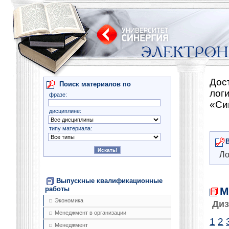
Дос
Поиск материалов по
лог
фразе:
«Си
дисциплине:
типу материала:
Ло
Выпускные квалификационные
М
работы
Экономика
Диз
Менеджмент в организации
1
2
Менеджмент