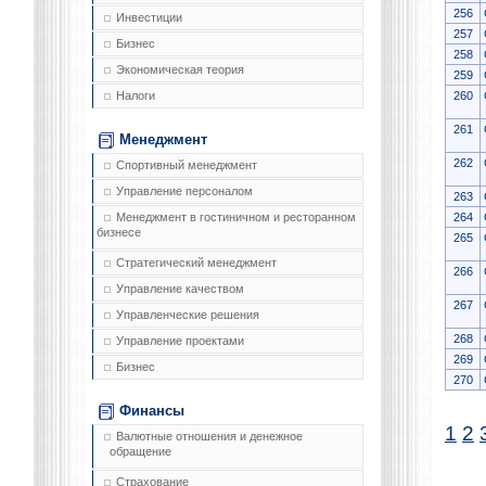
256
Инвестиции
257
Бизнес
258
Экономическая теория
259
260
Налоги
261
Менеджмент
262
Спортивный менеджмент
Управление персоналом
263
264
Менеджмент в гостиничном и ресторанном
бизнесе
265
Стратегический менеджмент
266
Управление качеством
267
Управленческие решения
268
Управление проектами
269
Бизнес
270
Финансы
1
2
Валютные отношения и денежное
обращение
Страхование