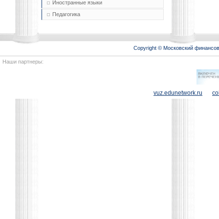
Иностранные языки
Педагогика
Copyright © Московский финансо
Наши партнеры:
vuz.edunetwork.ru
co