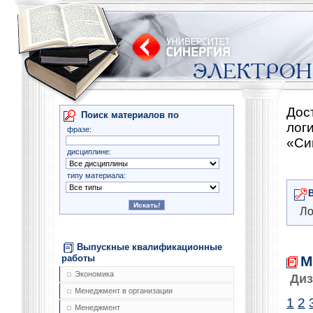
Дос
Поиск материалов по
лог
фразе:
«Си
дисциплине:
типу материала:
Ло
Выпускные квалификационные
М
работы
Экономика
Диз
Менеджмент в организации
1
2
Менеджмент