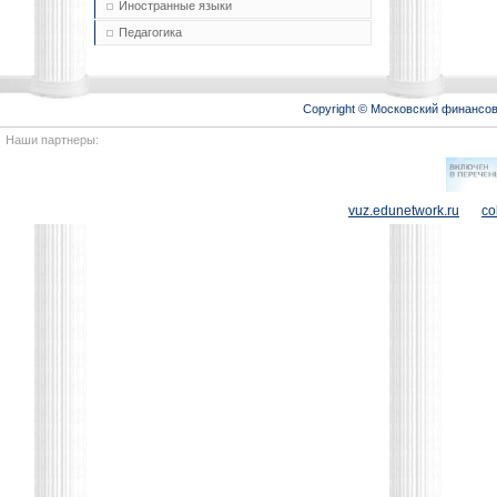
Иностранные языки
Педагогика
Copyright © Московский финансо
Наши партнеры:
vuz.edunetwork.ru
co