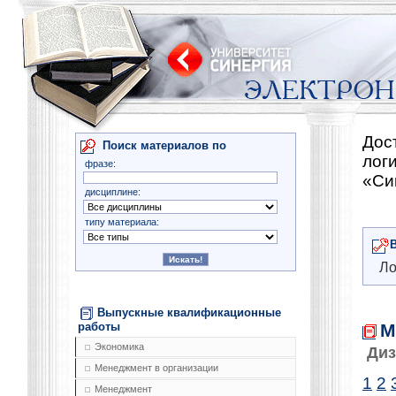
Дос
Поиск материалов по
лог
фразе:
«Си
дисциплине:
типу материала:
Ло
Выпускные квалификационные
М
работы
Экономика
Диз
Менеджмент в организации
1
2
Менеджмент