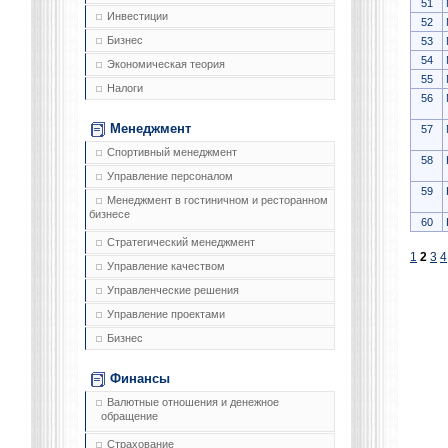
51
Инвестиции
52
Бизнес
53
54
Экономическая теория
55
Налоги
56
Менеджмент
57
Спортивный менеджмент
58
Управление персоналом
59
Менеджмент в гостиничном и ресторанном
бизнесе
60
Стратегический менеджмент
1
2
3
4
Управление качеством
Управленческие решения
Управление проектами
Бизнес
Финансы
Валютные отношения и денежное
обращение
Страхование