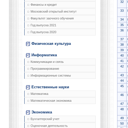
32
Финансы и кредит
33
Московский открытый институт
Факультет заочного обучения
34
35
Год выпуска 2021
36
Год выпуска 2020
37
Физическая культура
38
39
Информатика
40
41
Коммуникации и связь
42
Программирование
43
Информационные системы
44
45
Естественные науки
Математика
46
Математическая экономика
47
48
Экономика
49
Бухгалтерский учет
50
Оценочная деятельность