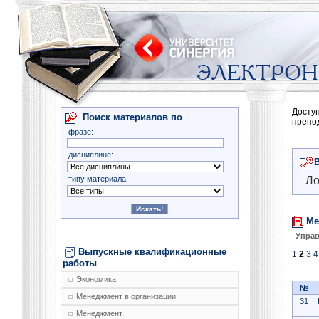
Досту
Поиск материалов по
препо
фразе:
дисциплине:
типу материала:
Ло
Ме
Управ
Выпускные квалификационные
1
2
3
4
работы
Экономика
№
Менеджмент в организации
31
Менеджмент