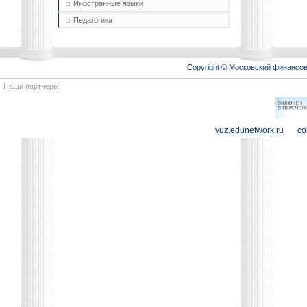
Иностранные языки
Педагогика
Copyright © Московский финансо
Наши партнеры:
vuz.edunetwork.ru
co