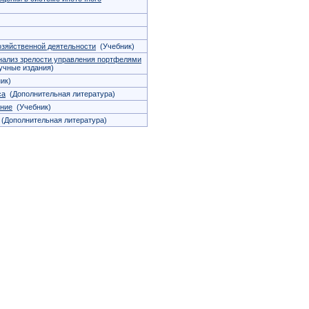
)
озяйственной деятельности
(Учебник)
нализ зрелости управления портфелями
чные издания)
ик)
са
(Дополнительная литература)
ание
(Учебник)
(Дополнительная литература)