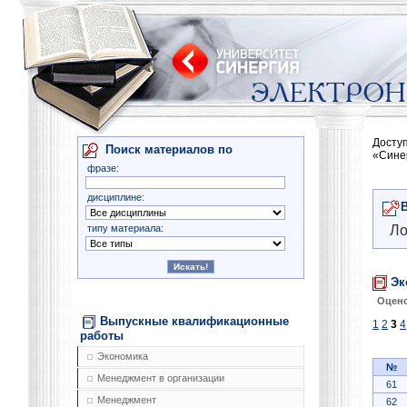
Досту
Поиск материалов по
«Сине
фразе:
дисциплине:
типу материала:
Ло
Эк
Оцено
Выпускные квалификационные
1
2
3
4
работы
Экономика
№
Менеджмент в организации
61
Менеджмент
62