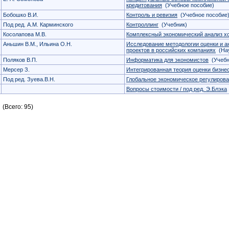
кредитования
(Учебное пособие)
Бобошко В.И.
Контроль и ревизия
(Учебное пособие
Под ред. А.М. Карминского
Контроллинг
(Учебник)
Косолапова М.В.
Комплексный экономический анализ х
Аньшин В.М., Ильина О.Н.
Исследование методологии оценки и а
проектов в российских компаниях
(Нау
Поляков В.П.
Информатика для экономистов
(Учебн
Мерсер З.
Интегрированная теория оценки бизне
Под ред. Зуева.В.Н.
Глобальное экономическое регулиров
Вопросы стоимости / под ред. Э.Блэка
(Всего: 95)