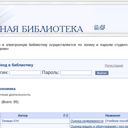
п в электронную библиотеку осуществляется по логину и паролю студен
ргия»
Вход в библиотеку
Регистрация
гин:
Пароль:
ономика
чная деятельность
(Всего: 95)
Автор
Название
Тепман Л.Н.
Оценка недвижимости
(Учебное пособ
Оценка машин и оборудования / под ре