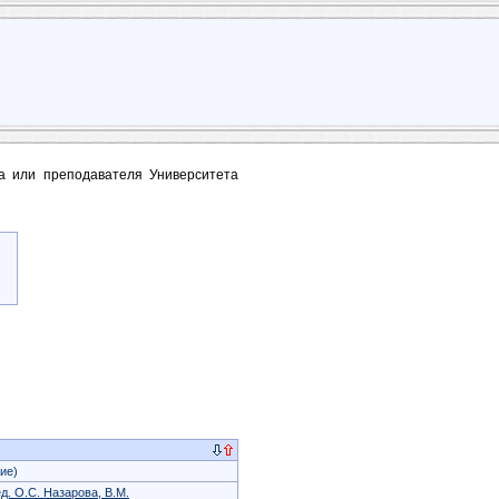
та или преподавателя Университета
ие)
д. О.С. Назарова, В.М.