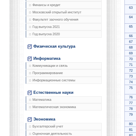
Финансы и кредит
63
Московский открытый институт
64
Факультет заочного обучения
65
Год выпуска 2021
Год выпуска 2020
66
67
Физическая культура
68
69
Информатика
70
71
Коммуникации и связь
72
Программирование
73
Информационные системы
74
75
Естественные науки
76
Математика
77
Математическая экономика
78
79
Экономика
80
Бухгалтерский учет
81
Оценочная деятельность
82