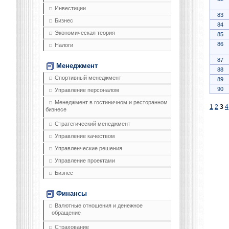
Инвестиции
83
Бизнес
84
Экономическая теория
85
86
Налоги
87
Менеджмент
88
Спортивный менеджмент
89
90
Управление персоналом
Менеджмент в гостиничном и ресторанном
1
2
3
4
бизнесе
Стратегический менеджмент
Управление качеством
Управленческие решения
Управление проектами
Бизнес
Финансы
Валютные отношения и денежное
обращение
Страхование