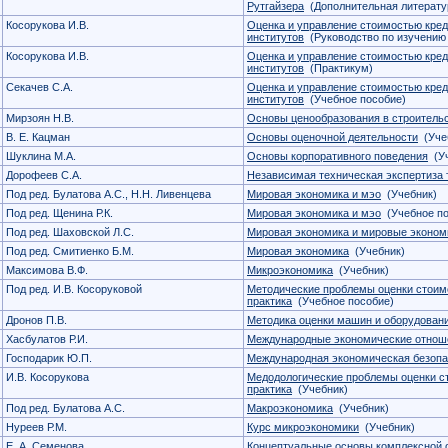
Рутгайзера
(Дополнительная литерату
Косорукова И.В.
Оценка и управление стоимостью кре
институтов
(Руководство по изучению
Косорукова И.В.
Оценка и управление стоимостью кре
институтов
(Практикум)
Секачев С.А.
Оценка и управление стоимостью кре
институтов
(Учебное пособие)
Мирзоян Н.В.
Основы ценообразования в строитель
В. Е. Кацман
Основы оценочной деятельности
(Уче
Шуклина М.А.
Основы корпоративного поведения
(Уч
Дорофеев С.А.
Независимая техническая экспертиза 
Под ред. Булатова А.С., Н.Н. Ливенцева
Мировая экономика и мэо
(Учебник)
Под ред. Щенина Р.К.
Мировая экономика и мэо
(Учебное по
Под ред. Шаховской Л.С.
Мировая экономика и мировые эконом
Под ред. Смитиенко Б.М.
Мировая экономика
(Учебник)
Максимова В.Ф.
Микроэкономика
(Учебник)
Под ред. И.В. Косоруковой
Методические проблемы оценки стоимо
практика
(Учебное пособие)
Дронов П.В.
Методика оценки машин и оборудован
Хасбулатов Р.И.
Международные экономические отнош
Господарик Ю.П.
Международная экономическая безопа
И.В. Косорукова
Медодологические проблемы оценки ст
практика
(Учебник)
Под ред. Булатова А.С.
Макроэкономика
(Учебник)
Нуреев Р.М.
Курс микроэкономики
(Учебник)
Е. А. Семенова
Концептуальные основы комплексной о