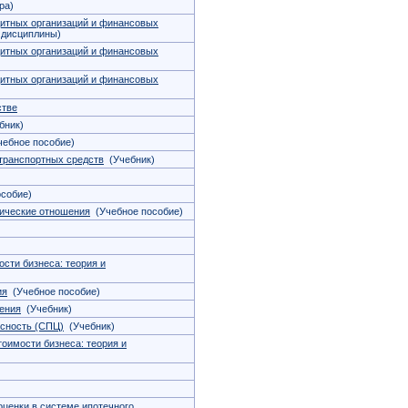
ра)
дитных организаций и финансовых
 дисциплины)
дитных организаций и финансовых
дитных организаций и финансовых
стве
бник)
ебное пособие)
транспортных средств
(Учебник)
собие)
ические отношения
(Учебное пособие)
сти бизнеса: теория и
ия
(Учебное пособие)
ения
(Учебник)
сность (СПЦ)
(Учебник)
оимости бизнеса: теория и
ценки в системе ипотечного