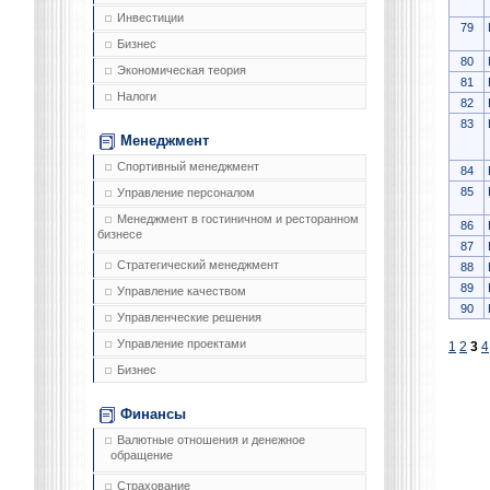
Инвестиции
79
Бизнес
80
Экономическая теория
81
Налоги
82
83
Менеджмент
Спортивный менеджмент
84
85
Управление персоналом
Менеджмент в гостиничном и ресторанном
86
бизнесе
87
Стратегический менеджмент
88
89
Управление качеством
90
Управленческие решения
Управление проектами
1
2
3
4
Бизнес
Финансы
Валютные отношения и денежное
обращение
Страхование