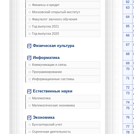
62
Финансы и кредит
63
Московский открытый институт
64
Факультет заочного обучения
65
Год выпуска 2021
Год выпуска 2020
66
67
Физическая культура
68
Информатика
69
Коммуникации и связь
70
Программирование
71
Информационные системы
72
Естественные науки
73
Математика
74
Математическая экономика
75
Экономика
76
Бухгалтерский учет
77
Оценочная деятельность
78