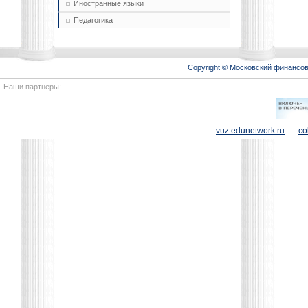
Иностранные языки
Педагогика
Copyright © Московский финансо
Наши партнеры:
vuz.edunetwork.ru
co