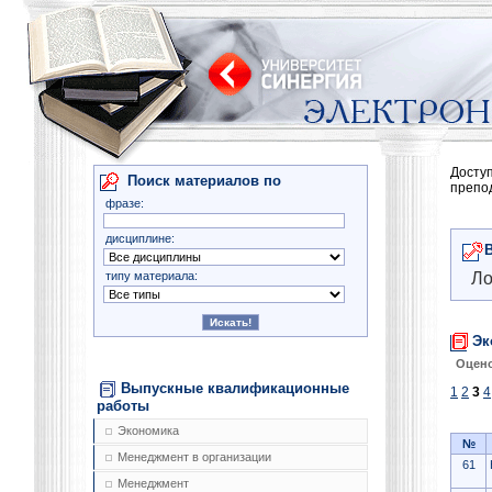
Досту
Поиск материалов по
препо
фразе:
дисциплине:
типу материала:
Ло
Эк
Оцено
Выпускные квалификационные
1
2
3
4
работы
Экономика
№
Менеджмент в организации
61
Менеджмент