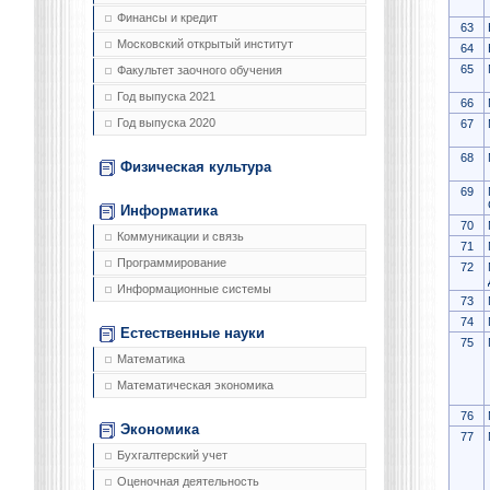
Финансы и кредит
63
Московский открытый институт
64
65
Факультет заочного обучения
Год выпуска 2021
66
Год выпуска 2020
67
68
Физическая культура
69
Информатика
70
Коммуникации и связь
71
Программирование
72
Информационные системы
73
74
Естественные науки
75
Математика
Математическая экономика
76
Экономика
77
Бухгалтерский учет
Оценочная деятельность