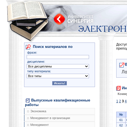
Досту
Поиск материалов по
препо
фразе:
дисциплине:
типу материала:
Ло
Ин
Комму
Выпускные квалификационные
1
2
3
4
работы
Экономика
№
Менеджмент в организации
61
Менеджмент
62