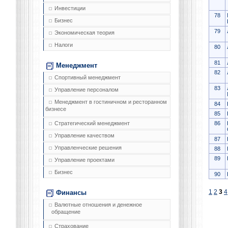
Инвестиции
78
Бизнес
79
Экономическая теория
Налоги
80
81
Менеджмент
82
Спортивный менеджмент
83
Управление персоналом
Менеджмент в гостиничном и ресторанном
84
бизнесе
85
86
Стратегический менеджмент
Управление качеством
87
Управленческие решения
88
89
Управление проектами
Бизнес
90
1
2
3
4
Финансы
Валютные отношения и денежное
обращение
Страхование