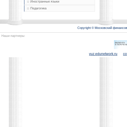
Иностранные языки
Педагогика
Copyright © Московский финансо
Наши партнеры:
vuz.edunetwork.ru
co