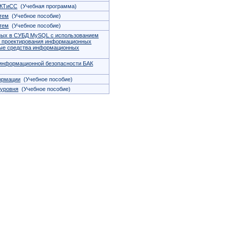
ИКТиСС
(Учебная программа)
тем
(Учебное пособие)
тем
(Учебное пособие)
нных в СУБД MySQL с использованием
а проектирования информационных
ные средства информационных
информационной безопасности БАК
ормации
(Учебное пособие)
 уровня
(Учебное пособие)