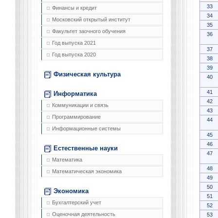
33
Финансы и кредит
34
Московский открытый институт
35
Факультет заочного обучения
36
Год выпуска 2021
37
Год выпуска 2020
38
39
Физическая культура
40
41
Информатика
42
Коммуникации и связь
43
Программирование
44
Информационные системы
45
46
Естественные науки
47
Математика
48
Математическая экономика
49
50
Экономика
51
Бухгалтерский учет
52
Оценочная деятельность
53