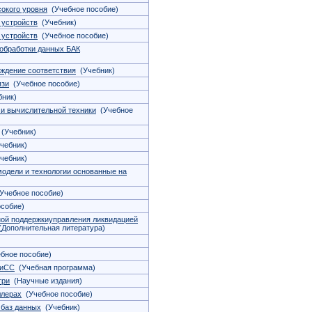
окого уровня
(Учебное пособие)
 устройств
(Учебник)
 устройств
(Учебное пособие)
 обработки данных БАК
рждение соответствия
(Учебник)
язи
(Учебное пособие)
ник)
и вычислительной техники
(Учебное
(Учебник)
чебник)
чебник)
модели и технологии основанные на
Учебное пособие)
собие)
ой поддержкиуправления ликвидацией
Дополнительная литература)
бное пособие)
ТиСС
(Учебная программа)
три
(Научные издания)
ллерах
(Учебное пособие)
 баз данных
(Учебник)