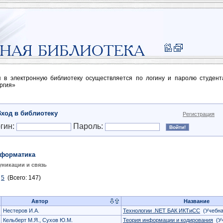
п в электронную библиотеку осуществляется по логину и паролю студен
ргия»
Вход в библиотеку
Регистрация
гин:
Пароль:
форматика
никации и связь
5
(Всего: 147)
Автор
Название
Нестеров И.А.
Технологии .NET БАК ИКТиСС
(Учебна
Кельберт М.Я., Сухов Ю.М.
Теория информации и кодирования
(Уч