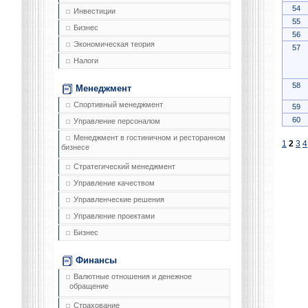
54
Инвестиции
55
Бизнес
56
Экономическая теория
57
Налоги
58
Менеджмент
Спортивный менеджмент
59
60
Управление персоналом
Менеджмент в гостиничном и ресторанном
1
2
3
4
бизнесе
Стратегический менеджмент
Управление качеством
Управленческие решения
Управление проектами
Бизнес
Финансы
Валютные отношения и денежное
обращение
Страхование