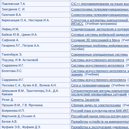
Павловская Т.А.
С\С++ программирование на языке выс
Зиатдинов С. И.
Схемотехника телекоммуникационных
Галочкин В.А.
Схемотехника телекоммуникационных
Кирюханцев О.А., Нестеров И.А.
Структура и алгоритмы компьютерной
ИКТиСС
(Учебная программа)
Лифиц И.М,
Стандартизация, метрология и подтве
Бабков Ю.В., Цикин И.А.
Сотовые системы мобильной радиосв
Сафонов А.
Создание 3D персонажей в Мауа
(Учеб
Гагарина Л.Г., Петров А.А.
Современные проблемы информатики 
пособие)
Таненбаум Э,
Современные операционные системы
Под ред. И.Ф. Астаховой
Системы искуственного интеллекта
(У
Сидоркина И.Г.
Системы искуственного интеллекта
(У
Болотова Л.С.
Системы искусственного интеллекта: 
знаниях
(Учебник)
Сидоркина И.Г.
Системы искусственного интеллекта
(
Пескова С.А., Кузин А.В., Волков А.Н.
Сети и телекоммуникации
(Учебное по
Шершаков В.М., Трахтенгерц Э.А., Д.А.
Сетецентрические методы компьютерн
Камаев
последствий чрезвычайных ситуаций
(
Резиг Д.
Секреты Javaskript
Прошин В.М., Г.В. Ярочкина
Сборник задач по электротехнике
(Уче
Бояринова И.П.
Русский язык и культура речи БАК ИК
Мартынов Д.,Оськин А.
Российский рынок прессы-взгляд изну
Белов А.В.
Разработка устройств на микроконтро
Фуфаев Э.В., Фуфаев Д.Э.
Разработка и эксплуатация удаленных