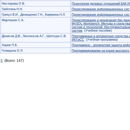
Нестерова О.В.
Психология деловых отношений БАК 
Заботина Н.Н.
Проектирование информационных сис
Грекул В.И., Денищенко Г.Н., Корвкина Н.Л.
Проектирование информационных сис
Мартишин С.А.
Проектирование и реализация баз да
MySQL Workbench. Методы и средств
систем и технологий. Инструменталь
систем
(Учебное пособие)
Денисов Д.В., Лихоносов А.Г., Шептура С.В.
Программные и аппаратные средства 
ИКТиСС
(Учебная программа)
Хорев П.Б.
Программно - аппаратная защита инф
Голицына О.Л.
Программирование на языке высокого
5
(Всего: 147)