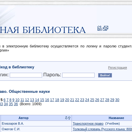
п в электронную библиотеку осуществляется по логину и паролю студен
ргия»
Вход в библиотеку
Регистрация
гин:
Пароль:
аво. Общественные науки
5
6
7
8
9
10
11
12
13
14
15
16
17
18
19
20
21
22
23
24
25
26
27
28
29
30
33
34
35
36
(Всего: 1069)
Автор
Название
Егиазаров В.А.
Транспортное право
(Учебник)
Ожегов С.И.
Толковый словарь Русского языка: 80