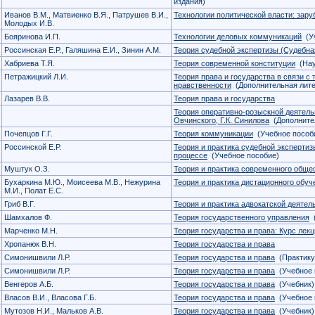
издания)
Иванов В.М., Матвиенко В.Я., Патрушев В.И.,
Технологии политической власти: зар
Молодых И.В.
Бояринова И.П.
Технологии деловых коммуникаций
(Уч
Россинская Е.Р., Галяшина Е.И., Зинин А.М.
Теория судебной экспертизы (Судебна
Хабриева Т.Я.
Теория современной конституции
(Нау
Петражицкий Л.И.
Теория права и государства в связи с 
нравственности
(Дополнительная лите
Лазарев В.В.
Теория права и государства
Теория оперативно-розыскной деятельно
Овчинского, Г.К. Синилова
(Дополнител
Почепцов Г.Г.
Теория коммуникации
(Учебное пособ
Россинской Е.Р.
Теория и практика судебной эксперти
процессе
(Учебное пособие)
Муштук О.З.
Теория и практика современного обще
Бухаркина М.Ю., Моисеева М.В., Нежурина
Теория и практика дистационного обуч
М.И., Полат Е.С.
Гриб В.Г.
Теория и практика адвокатской деяте
Шамхалов Ф.
Теория государственного управления
(
Марченко М.Н.
Теория государства и права: Курс лек
Хропанюк В.Н.
Теория государства и права
Симонишвили Л.Р.
Теория государства и права
(Практику
Симонишвили Л.Р.
Теория государства и права
(Учебное 
Венгеров А.Б.
Теория государства и права
(Учебник)
Власов В.И., Власова Г.Б.
Теория государства и права
(Учебное 
Мутозов Н.И., Мальков А.В.
Теория государства и права
(Учебник)