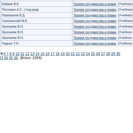
Бабаев В.К.
Теория государства и права
(Учебник)
Пиголкин А.С. ( под ред)
Теория государства и права
(Учебник)
Перевалов В.Д.
Теория государства и права
(Учебник)
Смоленский М.Б.
Теория государства и права
(Учебник)
Хропанюк В.Н.
Теория государства и права
(Учебник)
Хропанюк В.Н.
Теория государства и права
(Учебное 
Хропанюк В.Н.
Теория государства и права
(Учебное 
Радько Т.Н.
Теория государства и права
(Учебное 
5
6
7
8
9
10
11
12
13
14
15
16
17
18
19
20
21
22
23
24
25
26
27
28
29
30
33
34
35
36
(Всего: 1069)