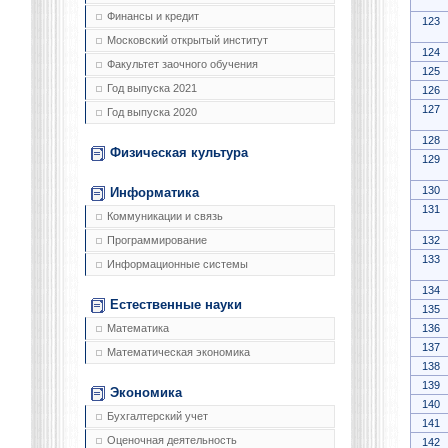
Финансы и кредит
123
Московский открытый институт
124
Факультет заочного обучения
125
Год выпуска 2021
126
127
Год выпуска 2020
128
Физическая культура
129
130
Информатика
131
Коммуникации и связь
132
Программирование
133
Информационные системы
134
Естественные науки
135
136
Математика
137
Математическая экономика
138
139
Экономика
140
Бухгалтерский учет
141
Оценочная деятельность
142