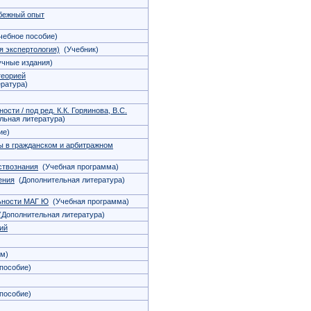
убежный опыт
ебное пособие)
я экспертология)
(Учебник)
чные издания)
теорией
ратура)
сти / под ред. К.К. Горяинова, В.С.
ьная литература)
ие)
зы в гражданском и арбитражном
ствознания
(Учебная программа)
ения
(Дополнительная литература)
льности МАГ Ю
(Учебная программа)
Дополнительная литература)
ций
м)
пособие)
пособие)