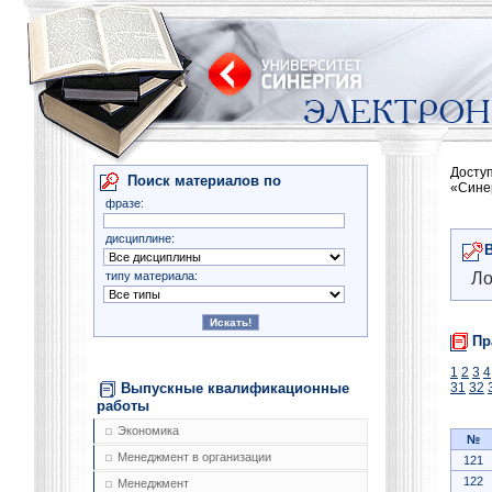
Досту
Поиск материалов по
«Сине
фразе:
дисциплине:
типу материала:
Ло
Пр
1
2
3
4
Выпускные квалификационные
31
32
работы
Экономика
№
Менеджмент в организации
121
122
Менеджмент