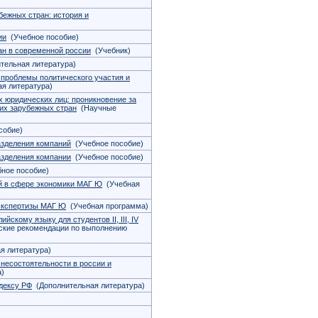
бежных стран: история и
ии
(Учебное пособие)
ан в современной россии
(Учебник)
тельная литература)
проблемы политического участия и
я литература)
х юридических лиц: проникновение за
их зарубежных стран
(Научные
собие)
азделения компаний
(Учебное пособие)
азделения компании
(Учебное пособие)
ное пособие)
й в сфере экономики МАГ Ю
(Учебная
экспертизы МАГ Ю
(Учебная программа)
скому языку для студентов II, III, IV
кие рекомендации по выполнению
я литература)
 несостоятельности в россии и
а)
дексу РФ
(Дополнительная литература)