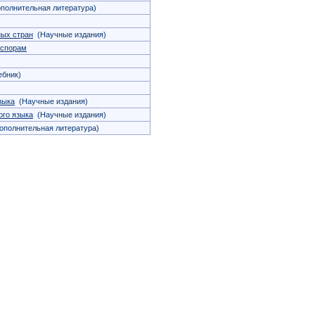
полнительная литература)
ных стран
(Научные издания)
 спорам
бник)
зыка
(Научные издания)
ого языка
(Научные издания)
полнительная литература)