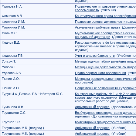
издания)
Фролова Н.А.
Политические и правовые учения зару
современность
(Учебник)
Фомичев А.В.
Конституционного права великобритан
Филянина И.М.
Правовые основы деятельности гражд
Филянина И.М.
Актуальные проблемы права
(Дополни
Филь М.С.
Мусульманское сообщество в России: 
социальной адаптации
(Дополнительна
Федчук В.Д.
Facto зависимость de jure независимы
корпоративный занавес в праве ведущ
издания)
Федорова Г.В.
Учет и анализ банкротств
(Учебное по
Уотсон Т.
Методы оценки паблик рилейшнз подр
Уилсон Т.
Методы оценки деятельности PR подр
Удалова А.В.
Право социального обеспечения
(Учеб
Тюнис И.О.
Методика расследования преступлени
программа)
Тюнис И.О.
Современные возможности судебной 
Турук И.Ф.,Гитович Р.А.,Чеботарев Ю.С.
Контрольные работы № 1 и № 2 по англий
курсов заочного отделения
(Методичес
контрольных работ по дисциплине)
Туманова Л.В.
Арбитражный процесс
(Дополнительна
Трушников С.С.
Возбуждение производства по делам о
германии
(Дополнительная литератур
Трутнев Э.К.
Коментарий к граждостроительному ко
Треушников М.К. (под ред.)
Арбитражный процесс
(Учебник)
Треушников М.К. (под ред.)
Арбитражный процесс
(Учебник)