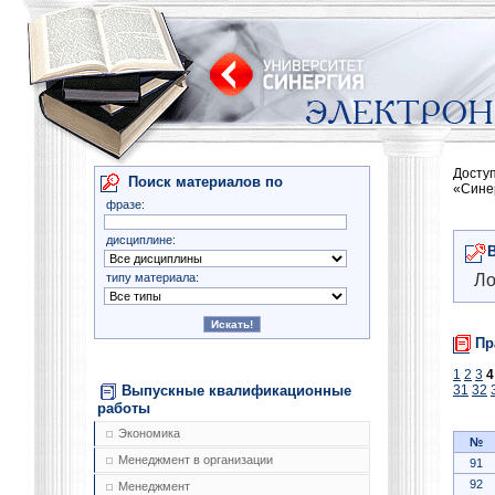
Досту
Поиск материалов по
«Сине
фразе:
дисциплине:
типу материала:
Ло
Пр
1
2
3
4
Выпускные квалификационные
31
32
работы
Экономика
№
Менеджмент в организации
91
92
Менеджмент