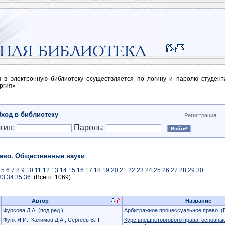
п в электронную библиотеку осуществляется по логину и паролю студен
ргия»
Вход в библиотеку
Регистрация
гин:
Пароль:
аво. Общественные науки
5
6
7
8
9
10
11
12
13
14
15
16
17
18
19
20
21
22
23
24
25
26
27
28
29
30
33
34
35
36
(Всего: 1069)
Автор
Название
Фурсова Д.А. (под ред.)
Арбитражное процессуальное право
(П
Функ Я.И., Калимов Д.А., Сергеев В.П.
Курс внешнеторгового права: основны