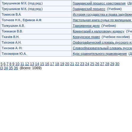
Треушников М.К. (под ред.)
Гражданский процесс хрестоматия
(До
Треушников М.К. (под ред.)
Гражданский процесс
(Учебник)
Томисов В.А.
История государства и права зарубеж
Толчеев Н.К., Ефимов А.Ф.
Настольная книга судьи по жилищным
Толкушкин А.В.
Таможенное дело
(Учебник)
Токмаков В.В.
Коментарий к налоговому кодексу
(Уче
Ткачёв В.Н.
Конкурсное право
(Учебное пособие)
Тихонов А.Н.
Орфографический словарь русского я
Тихонов А. Н.
Словообразовательный словарь русск
Тихомиров Ю.А.
Курс сравнительного правоведения
(До
5
6
7
8
9
10
11
12
13
14
15
16
17
18
19
20
21
22
23
24
25
26
27
28
29
30
33
34
35
36
(Всего: 1069)