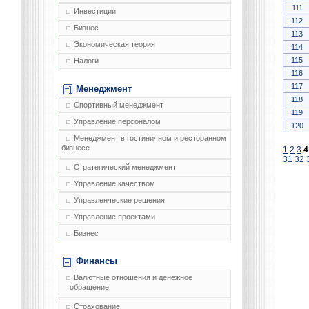
111
Инвестиции
112
Бизнес
113
Экономическая теория
114
115
Налоги
116
117
Менеджмент
118
Спортивный менеджмент
119
Управление персоналом
120
Менеджмент в гостиничном и ресторанном
бизнесе
1
2
3
4
31
32
Стратегический менеджмент
Управление качеством
Управленческие решения
Управление проектами
Бизнес
Финансы
Валютные отношения и денежное
обращение
Страхование