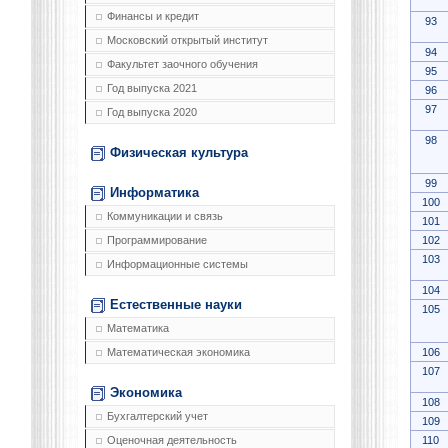
Финансы и кредит
93
Московский открытый институт
94
Факультет заочного обучения
95
Год выпуска 2021
96
97
Год выпуска 2020
98
Физическая культура
99
Информатика
100
Коммуникации и связь
101
102
Программирование
103
Информационные системы
104
Естественные науки
105
Математика
106
Математическая экономика
107
Экономика
108
Бухгалтерский учет
109
110
Оценочная деятельность