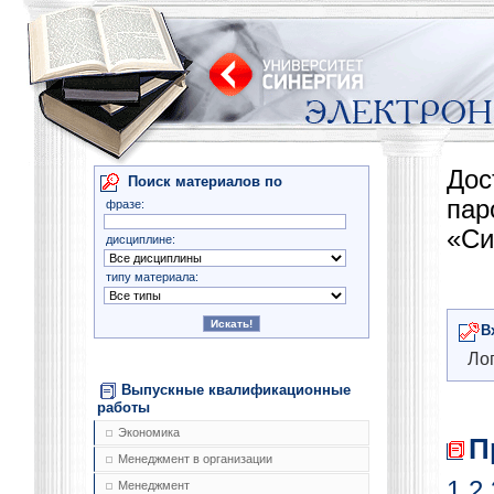
Дос
Поиск материалов по
па
фразе:
«Си
дисциплине:
типу материала:
В
Лог
Выпускные квалификационные
работы
Экономика
П
Менеджмент в организации
1
2
Менеджмент