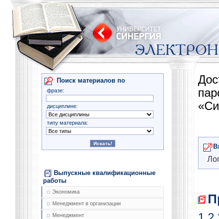
Дос
Поиск материалов по
па
фразе:
«Си
дисциплине:
типу материала:
В
Лог
Выпускные квалификационные
работы
Экономика
П
Менеджмент в организации
1
2
Менеджмент