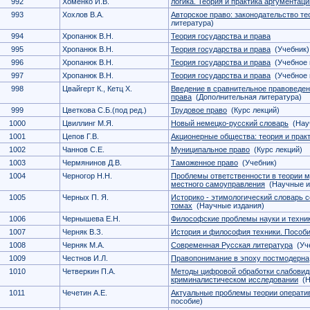
992
Хоменко И.В.
логика. Теория и практика аргументаци
993
Хохлов В.А.
Авторское право: законодательство те
литература)
994
Хропанюк В.Н.
Теория государства и права
995
Хропанюк В.Н.
Теория государства и права
(Учебник)
996
Хропанюк В.Н.
Теория государства и права
(Учебное 
997
Хропанюк В.Н.
Теория государства и права
(Учебное 
998
Цвайгерт К., Кетц Х.
Введение в сравнительное правоведен
права
(Дополнительная литература)
999
Цветкова С.Б.(под ред.)
Трудовое право
(Курс лекций)
1000
Цвиллинг М.Я.
Новый немецко-русский словарь
(Науч
1001
Цепов Г.В.
Акционерные общества: теория и прак
1002
Чаннов С.Е.
Муниципальное право
(Курс лекций)
1003
Чермянинов Д.В.
Таможенное право
(Учебник)
1004
Черногор Н.Н.
Проблемы ответственности в теории м
местного самоуправления
(Научные и
1005
Черных П. Я.
Историко - этимологический словарь с
томах
(Научные издания)
1006
Чернышева Е.Н.
Философские проблемы науки и техник
1007
Черняк В.З.
История и философия техники. Пособи
1008
Черняк М.А.
Современная Русская литература
(Уче
1009
Честнов И.Л.
Правопонимание в эпоху постмодерна
1010
Четверкин П.А.
Методы цифровой обработки слабовид
криминалистическом исследовании
(Н
1011
Чечетин А.Е.
Актуальные проблемы теории операти
пособие)