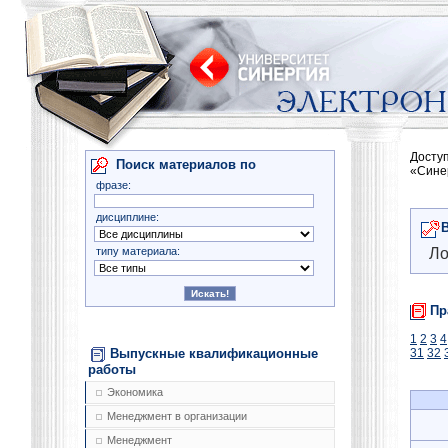
Досту
Поиск материалов по
«Сине
фразе:
дисциплине:
типу материала:
Ло
Пр
1
2
3
4
Выпускные квалификационные
31
32
работы
Экономика
Менеджмент в организации
Менеджмент