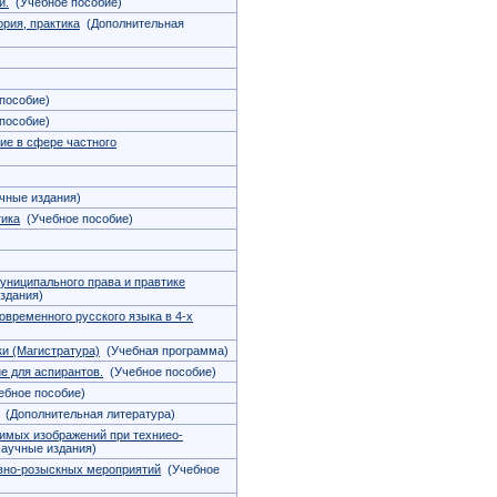
и.
(Учебное пособие)
ория, практика
(Дополнительная
пособие)
пособие)
ие в сфере частного
ные издания)
тика
(Учебное пособие)
униципального права и правтике
здания)
овременного русского языка в 4-х
и (Магистратура)
(Учебная программа)
е для аспирантов.
(Учебное пособие)
бное пособие)
(Дополнительная литература)
имых изображений при техниео-
аучные издания)
вно-розыскных мероприятий
(Учебное