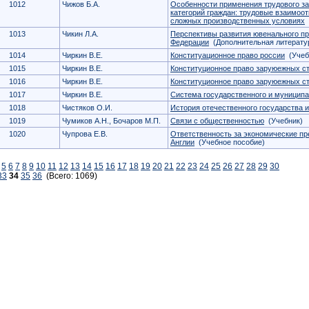
1012
Чижов Б.А.
Особенности применения трудового за
категорий граждан: трудовые взаимоо
сложных производственных условиях
(
1013
Чикин Л.А.
Перспективы развития ювенального пр
Федерации
(Дополнительная литерату
1014
Чиркин В.Е.
Конституационное право россии
(Учеб
1015
Чиркин В.Е.
Конституционное право заруюежных с
1016
Чиркин В.Е.
Конституционное право заруюежных с
1017
Чиркин В.Е.
Система государственного и муниципа
1018
Чистяков О.И.
История отечественного государства и
1019
Чумиков А.Н., Бочаров М.П.
Связи с общественностью
(Учебник)
1020
Чупрова Е.В.
Ответственность за экономические пр
Англии
(Учебное пособие)
5
6
7
8
9
10
11
12
13
14
15
16
17
18
19
20
21
22
23
24
25
26
27
28
29
30
33
34
35
36
(Всего: 1069)