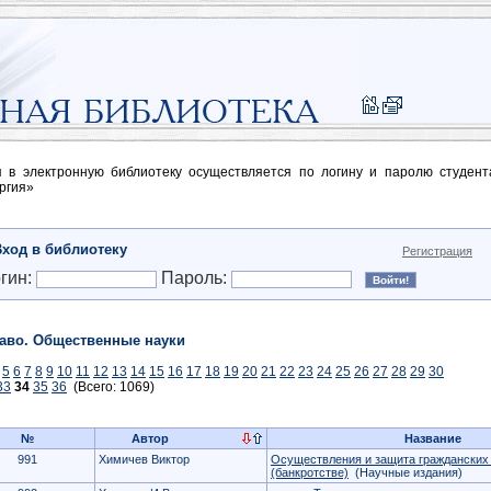
п в электронную библиотеку осуществляется по логину и паролю студен
ргия»
Вход в библиотеку
Регистрация
гин:
Пароль:
аво. Общественные науки
5
6
7
8
9
10
11
12
13
14
15
16
17
18
19
20
21
22
23
24
25
26
27
28
29
30
33
34
35
36
(Всего: 1069)
№
Автор
Название
991
Химичев Виктор
Осуществления и защита гражданских 
(банкротстве)
(Научные издания)