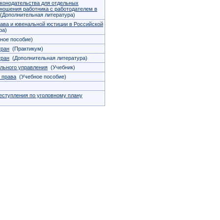
конодательства для отдельных
тношения работника с работодателем в
Дополнительная литература)
ава и ювенальной юстиции в Российской
ра)
ное пособие)
тран
(Практикум)
тран
(Дополнительная литература)
льного управления
(Учебник)
 права
(Учебное пособие)
еступления по уголовному плану