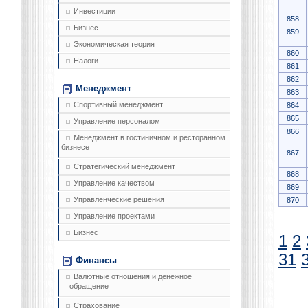
Инвестиции
858
Бизнес
859
Экономическая теория
860
Налоги
861
862
Менеджмент
863
Спортивный менеджмент
864
865
Управление персоналом
866
Менеджмент в гостиничном и ресторанном
бизнесе
867
Стратегический менеджмент
868
Управление качеством
869
Управленческие решения
870
Управление проектами
Бизнес
1
2
31
Финансы
Валютные отношения и денежное
обращение
Страхование