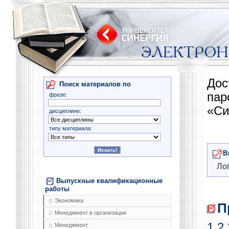
Дос
Поиск материалов по
па
фразе:
«Си
дисциплине:
типу материала:
В
Лог
Выпускные квалификационные
работы
Экономика
П
Менеджмент в организации
1
2
Менеджмент