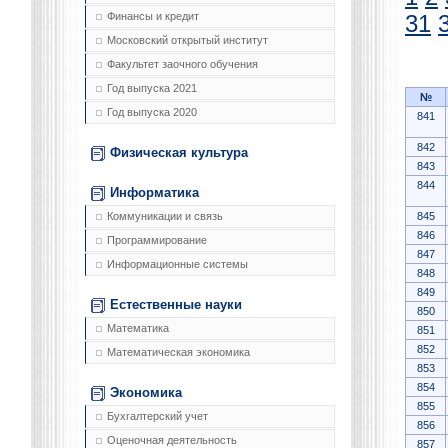
Финансы и кредит
31
Московский открытый институт
Факультет заочного обучения
Год выпуска 2021
№
Год выпуска 2020
841
842
Физическая культура
843
844
Информатика
845
Коммуникации и связь
846
Программирование
847
Информационные системы
848
849
Естественные науки
850
Математика
851
852
Математическая экономика
853
854
Экономика
855
Бухгалтерский учет
856
Оценочная деятельность
857