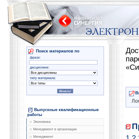
Дос
Поиск материалов по
па
фразе:
«Си
дисциплине:
типу материала:
В
Лог
Выпускные квалификационные
работы
Экономика
П
Менеджмент в организации
1
2
Менеджмент