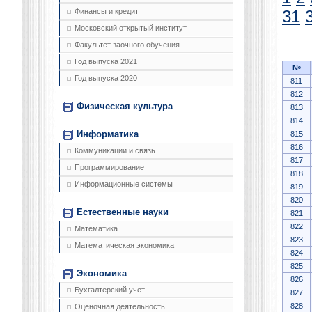
Финансы и кредит
31
Московский открытый институт
Факультет заочного обучения
Год выпуска 2021
№
Год выпуска 2020
811
812
Физическая культура
813
814
Информатика
815
816
Коммуникации и связь
817
Программирование
818
Информационные системы
819
820
Естественные науки
821
822
Математика
823
Математическая экономика
824
825
Экономика
826
Бухгалтерский учет
827
828
Оценочная деятельность