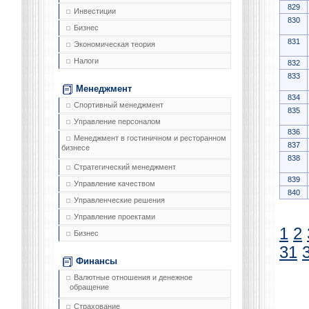
829
Инвестиции
830
Бизнес
831
Экономическая теория
Налоги
832
833
Менеджмент
834
Спортивный менеджмент
835
Управление персоналом
836
Менеджмент в гостиничном и ресторанном
837
бизнесе
838
Стратегический менеджмент
839
Управление качеством
840
Управленческие решения
Управление проектами
1
2
Бизнес
31
Финансы
Валютные отношения и денежное
обращение
Страхование