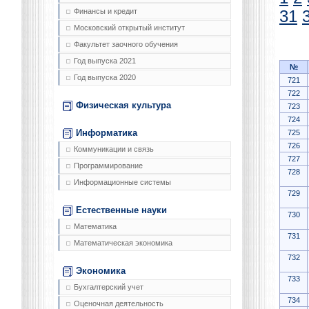
Финансы и кредит
31
Московский открытый институт
Факультет заочного обучения
Год выпуска 2021
№
Год выпуска 2020
721
722
Физическая культура
723
724
Информатика
725
726
Коммуникации и связь
727
Программирование
728
Информационные системы
729
Естественные науки
730
Математика
731
Математическая экономика
732
Экономика
733
Бухгалтерский учет
734
Оценочная деятельность