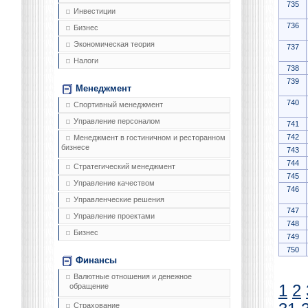
735
Инвестиции
736
Бизнес
Экономическая теория
737
Налоги
738
739
Менеджмент
740
Спортивный менеджмент
Управление персоналом
741
742
Менеджмент в гостиничном и ресторанном
бизнесе
743
744
Стратегический менеджмент
745
Управление качеством
746
Управленческие решения
747
Управление проектами
748
Бизнес
749
750
Финансы
Валютные отношения и денежное
1
2
обращение
Страхование