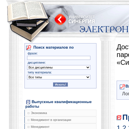
Дос
Поиск материалов по
па
фразе:
«Си
дисциплине:
типу материала:
В
Лог
Выпускные квалификационные
работы
Экономика
П
Менеджмент в организации
1
2
Менеджмент