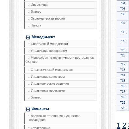
704
Инвестиции
705
Бизнес
706
Экономическая теория
707
Налоги
708
Менеджмент
709
Спортивный менеджмент
710
Управление персоналом
711
Менеджмент в гостиничном и ресторанном
бизнесе
712
713
Стратегический менеджмент
714
Управление качеством
715
Управленческие решения
716
Управление проектами
717
718
Бизнес
719
720
Финансы
Валютные отношения и денежное
обращение
1
2
Страхование