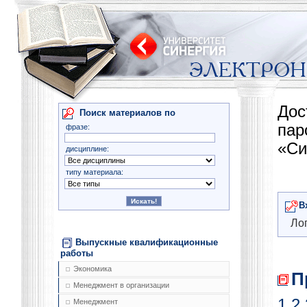
Дос
Поиск материалов по
па
фразе:
«Си
дисциплине:
типу материала:
В
Лог
Выпускные квалификационные
работы
Экономика
П
Менеджмент в организации
1
2
Менеджмент