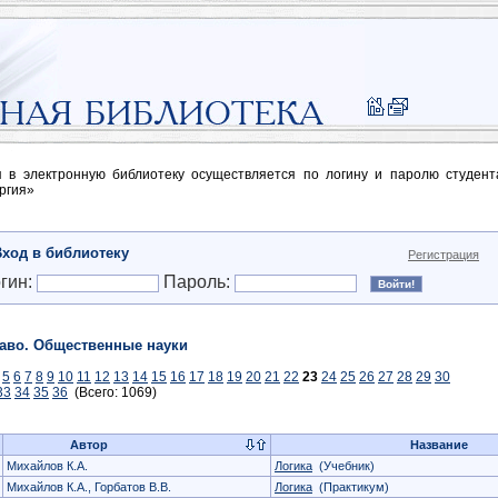
п в электронную библиотеку осуществляется по логину и паролю студен
ргия»
Вход в библиотеку
Регистрация
гин:
Пароль:
аво. Общественные науки
5
6
7
8
9
10
11
12
13
14
15
16
17
18
19
20
21
22
23
24
25
26
27
28
29
30
33
34
35
36
(Всего: 1069)
Автор
Название
Михайлов К.А.
Логика
(Учебник)
Михайлов К.А., Горбатов В.В.
Логика
(Практикум)