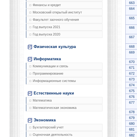
663
Финансы и кредит
664
Московский открытый институт
665
Факультет заочного обучения
Год выпуска 2021
666
Год выпуска 2020
667
Физическая культура
668
669
Информатика
670
Коммуникации и связь
671
672
Программирование
673
Информационные системы
674
675
Естественные науки
676
Математика
677
Математическая экономика
678
679
Экономика
680
Бухгалтерский учет
681
Оценочная деятельность
682