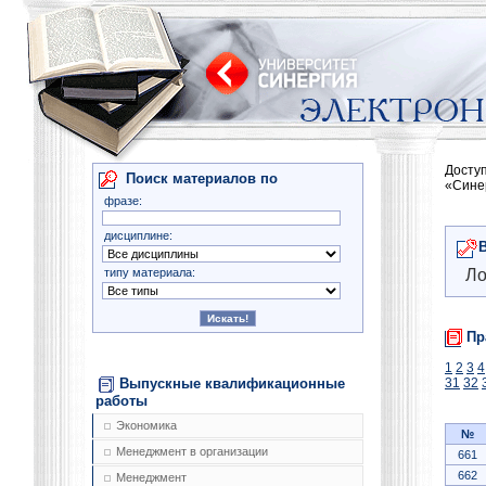
Досту
Поиск материалов по
«Сине
фразе:
дисциплине:
типу материала:
Ло
Пр
1
2
3
4
Выпускные квалификационные
31
32
работы
Экономика
№
Менеджмент в организации
661
662
Менеджмент