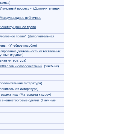
рамма)
«Уголовный процесс»
(Дополнительная
«Международное публичное
Конституционное право
Уголовное право"
(Дополнительная
ень.
(Учебное пособие)
улирование деятельности естественных
чные издания)
ная литература)
0000 слов и словосочетаний
(Учебник)
полнительная литература)
лнительная литература)
 грамматика
(Материалы к курсу)
е внешнеторговые сделки
(Научные