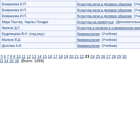
Бояринова И.П.
Культура речи и деловое общение
(Уче
Бояринова И.П.
Культура речи и деловое общение
(Уче
Бояринова И.П.
Культура речи и деловое общение
(Уче
Марк Пахтер, Чарльз Лэндри
Культура на перепутье
(Дополнительна
Крюков Д.С.
Культура и религия в современном ми
Кудрявцева В.Н. (под ред.)
Криминология
(Учебник)
Малков В.Д.
Криминология
(Учебник)
Долгова А.И.
Криминология
(Учебник)
5
6
7
8
9
10
11
12
13
14
15
16
17
18
19
20
21
22
23
24
25
26
27
28
29
30
33
34
35
36
(Всего: 1069)