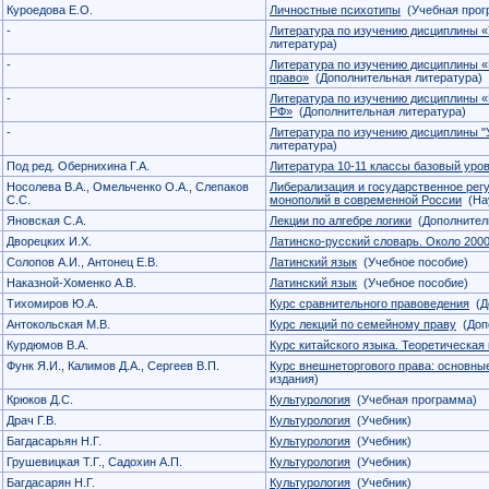
Куроедова Е.О.
Личностные психотипы
(Учебная прог
-
Литература по изучению дисциплины 
литература)
-
Литература по изучению дисциплины 
право»
(Дополнительная литература)
-
Литература по изучению дисциплины «
РФ»
(Дополнительная литература)
-
Литература по изучению дисциплины "
литература)
Под ред. Обернихина Г.А.
Литература 10-11 классы базовый уров
Носолева В.А., Омельченко О.А., Слепаков
Либерализация и государственное рег
С.С.
монополий в современной России
(Нау
Яновская С.А.
Лекции по алгебре логики
(Дополнитель
Дворецких И.Х.
Латинско-русский словарь. Около 200
Солопов А.И., Антонец Е.В.
Латинский язык
(Учебное пособие)
Наказной-Хоменко А.В.
Латинский язык
(Учебное пособие)
Тихомиров Ю.А.
Курс сравнительного правоведения
(До
Антокольская М.В.
Курс лекций по семейному праву
(Допо
Курдюмов В.А.
Курс китайского языка. Теоретическая
Функ Я.И., Калимов Д.А., Сергеев В.П.
Курс внешнеторгового права: основны
издания)
Крюков Д.С.
Культурология
(Учебная программа)
Драч Г.В.
Культурология
(Учебник)
Багдасарьян Н.Г.
Культурология
(Учебник)
Грушевицкая Т.Г., Садохин А.П.
Культурология
(Учебник)
Багдасарян Н.Г.
Культурология
(Учебник)