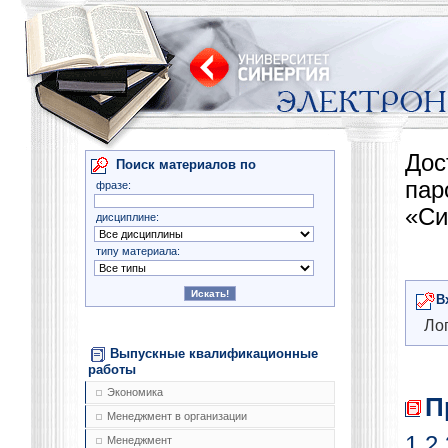
Дос
Поиск материалов по
па
фразе:
«Си
дисциплине:
типу материала:
В
Лог
Выпускные квалификационные
работы
Экономика
П
Менеджмент в организации
1
2
Менеджмент