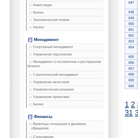
647
Инвестиции
648
Бизнес
649
Экономическая теория
650
Налоги
651
652
Менеджмент
653
Спортивный менеджмент
654
Управление персоналом
655
Менеджмент в гостиничном и ресторанном
656
бизнесе
657
658
Стратегический менеджмент
659
Управление качеством
660
Управленческие решения
Управление проектами
1
2
Бизнес
31
Финансы
Валютные отношения и денежное
обращение
Страхование