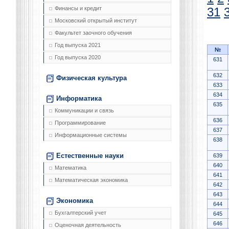
Финансы и кредит
31
Московский открытый институт
Факультет заочного обучения
Год выпуска 2021
№
Год выпуска 2020
631
632
Физическая культура
633
634
Информатика
635
Коммуникации и связь
636
Программирование
637
Информационные системы
638
Естественные науки
639
640
Математика
641
Математическая экономика
642
643
Экономика
644
Бухгалтерский учет
645
646
Оценочная деятельность