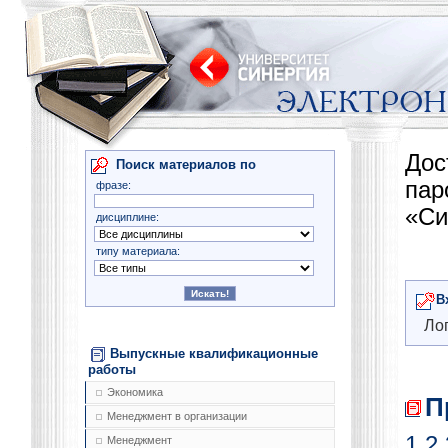
Дос
Поиск материалов по
па
фразе:
«Си
дисциплине:
типу материала:
В
Лог
Выпускные квалификационные
работы
Экономика
П
Менеджмент в организации
1
2
Менеджмент