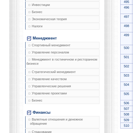
495
Инвестиции
496
Бизнес
497
Экономическая теория
498
Налоги
499
Менеджмент
Спортивный менеджмент
500
Управление персоналом
501
Менеджмент в гостиничном и ресторанном
бизнесе
502
Стратегический менеджмент
503
Управление качеством
504
Управленческие решения
Управление проектами
505
Бизнес
506
507
Финансы
508
Валютные отношения и денежное
509
обращение
510
Страхование