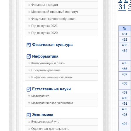
Финансы и кредит
31
Московский открытый институт
Факультет заочного обучения
Год выпуска 2021
№
Год выпуска 2020
481
482
Физическая культура
483
484
Информатика
485
Коммуникации и связь
486
Программирование
487
Информационные системы
488
Естественные науки
489
Математика
490
Математическая экономика
491
492
Экономика
493
Бухгалтерский учет
494
Оценочная деятельность