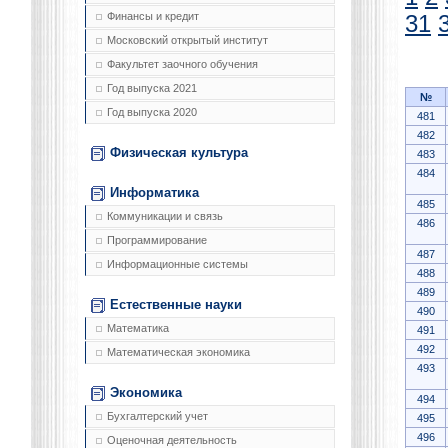
Финансы и кредит
31
Московский открытый институт
Факультет заочного обучения
Год выпуска 2021
№
Год выпуска 2020
481
482
Физическая культура
483
484
Информатика
485
Коммуникации и связь
486
Программирование
487
Информационные системы
488
489
Естественные науки
490
Математика
491
492
Математическая экономика
493
Экономика
494
Бухгалтерский учет
495
496
Оценочная деятельность