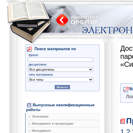
Дос
Поиск материалов по
па
фразе:
«Си
дисциплине:
типу материала:
В
Лог
Выпускные квалификационные
работы
Экономика
П
Менеджмент в организации
1
2
Менеджмент