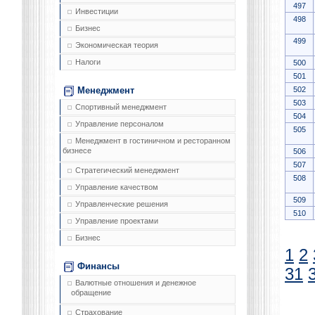
497
Инвестиции
498
Бизнес
499
Экономическая теория
Налоги
500
501
502
Менеджмент
503
Спортивный менеджмент
504
Управление персоналом
505
Менеджмент в гостиничном и ресторанном
бизнесе
506
507
Стратегический менеджмент
508
Управление качеством
509
Управленческие решения
510
Управление проектами
Бизнес
1
2
Финансы
31
Валютные отношения и денежное
обращение
Страхование