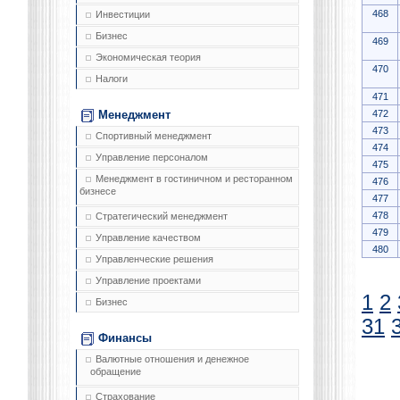
468
Инвестиции
Бизнес
469
Экономическая теория
470
Налоги
471
472
Менеджмент
473
Спортивный менеджмент
474
Управление персоналом
475
Менеджмент в гостиничном и ресторанном
476
бизнесе
477
478
Стратегический менеджмент
479
Управление качеством
480
Управленческие решения
Управление проектами
1
2
Бизнес
31
Финансы
Валютные отношения и денежное
обращение
Страхование