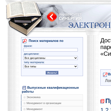
Дос
Поиск материалов по
па
фразе:
«Си
дисциплине:
типу материала:
В
Лог
Выпускные квалификационные
работы
Экономика
П
Менеджмент в организации
1
2
Менеджмент