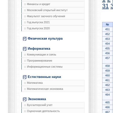
Финансы и кредит
31
Московский открытый институт
Факультет заочного обучения
Год выпуска 2021
№
Год выпуска 2020
451
452
Физическая культура
453
454
Информатика
455
456
Коммуникации и связь
457
Программирование
458
Информационные системы
459
460
Естественные науки
461
Математика
462
Математическая экономика
463
464
Экономика
465
Бухгалтерский учет
466
Оценочная деятельность
467