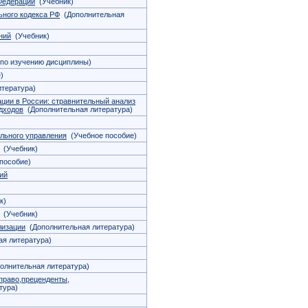
Федерации
(Учебник)
ьного кодекса РФ
(Дополнительная
ний
(Учебник)
по изучению дисциплины)
)
тература)
ации в России: стравнительный анализ
дходов
(Дополнительная литература)
льного управления
(Учебное пособие)
(Учебник)
пособие)
ций
к)
(Учебник)
лизации
(Дополнительная литература)
я литература)
олнительная литература)
 право,преценденты,
тура)