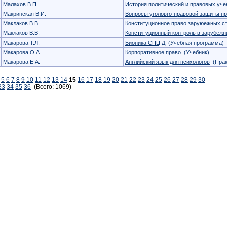
Малахов В.П.
История политический и правовых уче
Макринская В.И.
Вопросы уголовго-правовой защиты пр
Маклаков В.В.
Конституционное право заруюежных с
Маклаков В.В.
Конституционный контроль в зарубежн
Макарова Т.Л.
Бионика СПЦ Д
(Учебная программа)
Макарова О.А.
Корпоративное право
(Учебник)
Макарова Е.А.
Английский язык для психологов
(Прак
5
6
7
8
9
10
11
12
13
14
15
16
17
18
19
20
21
22
23
24
25
26
27
28
29
30
33
34
35
36
(Всего: 1069)