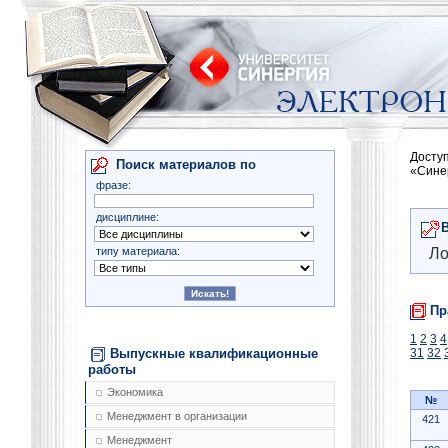
Досту
Поиск материалов по
«Сине
фразе:
дисциплине:
типу материала:
Ло
Пр
1
2
3
4
Выпускные квалификационные
31
32
работы
Экономика
№
Менеджмент в организации
421
Менеджмент