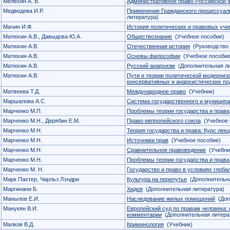
Мелехин А. В.
Административное право Российской 
Медведева И.Р.
Применение Гражданского процессуал
литература)
Мачин И.Ф.
История политических и правовых уче
Матюхин А.В., Давыдова Ю.А.
Обществознание
(Учебное пособие)
Матюхин А.В.
Отечественная история
(Руководство 
Матюхин А.В.
Основы философии
(Учебное пособие
Матюхин А.В.
Русский анархизм
(Дополнительная ли
Матюхин А.В.
Пути и теории политической модерниз
консервативных и анархистических по
Матвеева Т.Д.
Международное право
(Учебник)
Маршалова А.С.
Система государственного и муниципа
Марченко М.П.
Проблемы теории государства и права
Марченко М.Н., Дерябин Е.М.
Право евпропейского союза
(Учебное 
Марченко М.Н.
Теория государства и права: Курс лек
Марченко М.Н.
Источники прав
(Учебное пособие)
Марченко М.Н.
Сравнительное правоведение
(Учебни
Марченко М.Н.
Проблемы теории государства и права
Марченко М. Н.
Государство и право в условиях глоба
Марк Пахтер, Чарльз Лэндри
Культура на перепутье
(Дополнительна
Маргинани Б.
Хидоя
(Дополнительная литература)
Манылов Е.И.
Наследование жилых помещений
(Доп
Манукян В.И.
Европейский суд по правам человека:
комментарии
(Дополнительная литера
Малков В.Д.
Криминология
(Учебник)