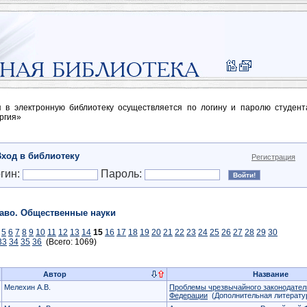
п в электронную библиотеку осуществляется по логину и паролю студен
ргия»
Вход в библиотеку
Регистрация
гин:
Пароль:
аво. Общественные науки
5
6
7
8
9
10
11
12
13
14
15
16
17
18
19
20
21
22
23
24
25
26
27
28
29
30
33
34
35
36
(Всего: 1069)
Автор
Название
Мелехин А.В.
Проблемы чрезвычайного законодател
Федерации
(Дополнительная литерату