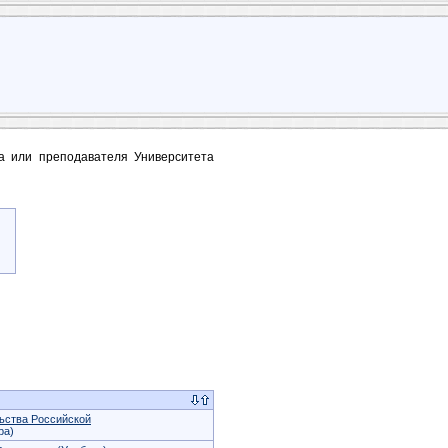
та или преподавателя Университета
ьства Российской
ра)