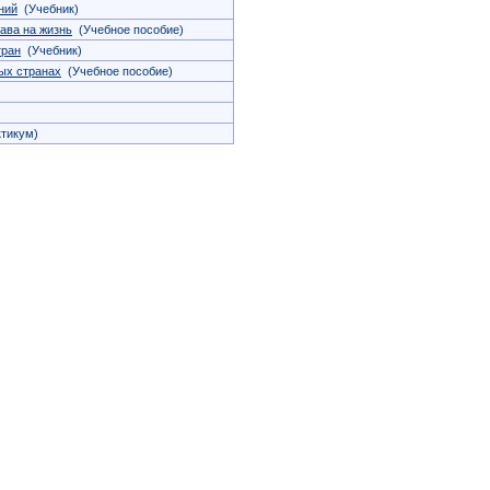
ний
(Учебник)
ава на жизнь
(Учебное пособие)
тран
(Учебник)
ых странах
(Учебное пособие)
тикум)