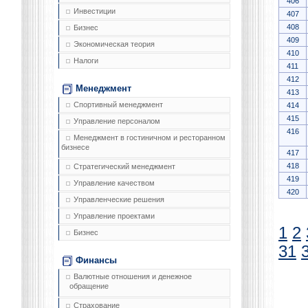
406
Инвестиции
407
408
Бизнес
409
Экономическая теория
410
Налоги
411
412
Менеджмент
413
Спортивный менеджмент
414
415
Управление персоналом
416
Менеджмент в гостиничном и ресторанном
бизнесе
417
418
Стратегический менеджмент
419
Управление качеством
420
Управленческие решения
Управление проектами
1
2
Бизнес
31
Финансы
Валютные отношения и денежное
обращение
Страхование