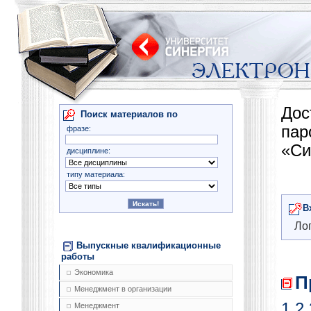
Дос
Поиск материалов по
па
фразе:
«Си
дисциплине:
типу материала:
В
Лог
Выпускные квалификационные
работы
Экономика
П
Менеджмент в организации
1
2
Менеджмент