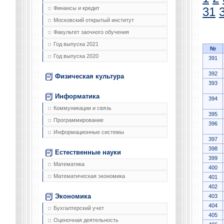
Финансы и кредит
31
Московский открытый институт
Факультет заочного обучения
Год выпуска 2021
№
Год выпуска 2020
391
392
Физическая культура
393
Информатика
394
Коммуникации и связь
395
Программирование
396
Информационные системы
397
398
Естественные науки
399
Математика
400
Математическая экономика
401
402
Экономика
403
404
Бухгалтерский учет
405
Оценочная деятельность