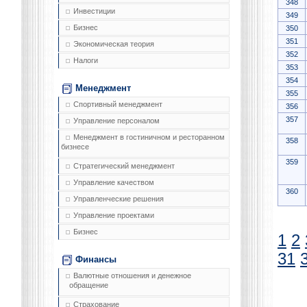
348
Инвестиции
349
Бизнес
350
351
Экономическая теория
352
Налоги
353
354
Менеджмент
355
Спортивный менеджмент
356
357
Управление персоналом
Менеджмент в гостиничном и ресторанном
358
бизнесе
359
Стратегический менеджмент
Управление качеством
360
Управленческие решения
Управление проектами
Бизнес
1
2
31
Финансы
Валютные отношения и денежное
обращение
Страхование