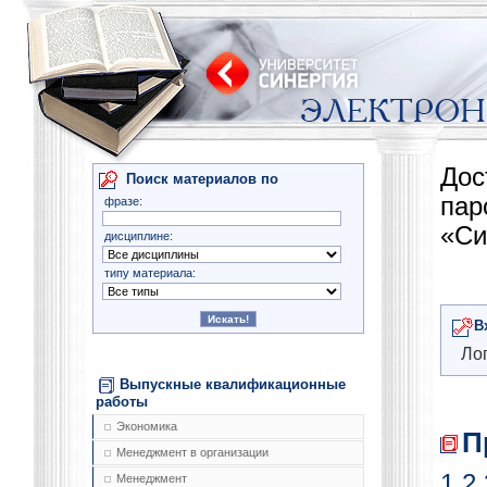
Дос
Поиск материалов по
па
фразе:
«Си
дисциплине:
типу материала:
В
Лог
Выпускные квалификационные
работы
Экономика
П
Менеджмент в организации
1
2
Менеджмент