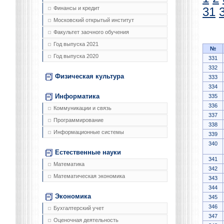
Финансы и кредит
31
Московский открытый институт
Факультет заочного обучения
Год выпуска 2021
№
Год выпуска 2020
331
332
Физическая культура
333
334
Информатика
335
336
Коммуникации и связь
337
Программирование
338
Информационные системы
339
340
Естественные науки
341
Математика
342
Математическая экономика
343
344
Экономика
345
346
Бухгалтерский учет
347
Оценочная деятельность