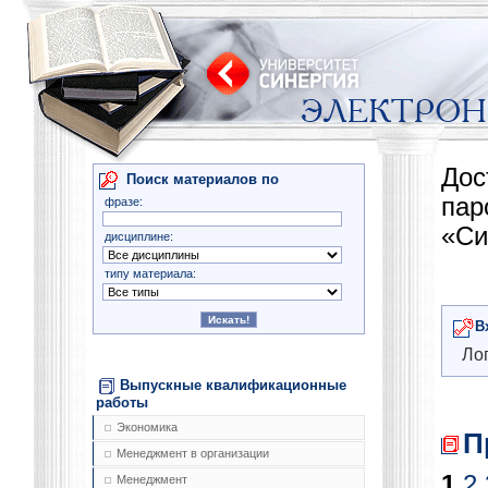
Дос
Поиск материалов по
па
фразе:
«Си
дисциплине:
типу материала:
В
Лог
Выпускные квалификационные
работы
Экономика
П
Менеджмент в организации
1
2
Менеджмент