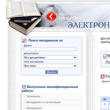
Досту
Поиск материалов по
препо
фразе:
дисциплине:
типу материала:
Ло
Ст
Демо
Выпускные квалификационные
работы
Экономика
№
Менеджмент в организации
1
Менеджмент