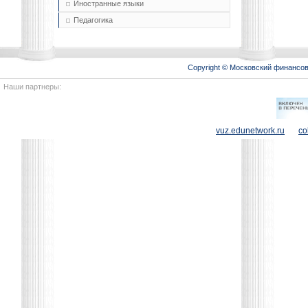
Иностранные языки
Педагогика
Copyright © Московский финансо
Наши партнеры:
vuz.edunetwork.ru
co