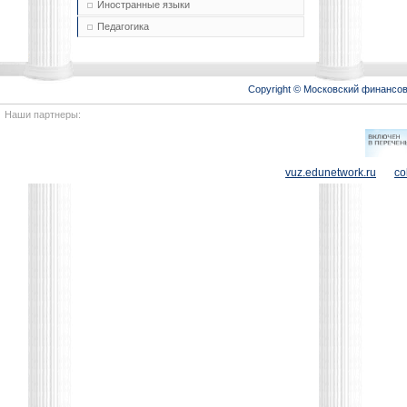
Иностранные языки
Педагогика
Copyright © Московский финансо
Наши партнеры:
vuz.edunetwork.ru
co