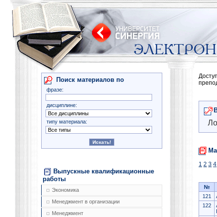
Досту
Поиск материалов по
препо
фразе:
дисциплине:
типу материала:
Ло
Ма
1
2
3
4
Выпускные квалификационные
работы
№
Экономика
121
Менеджмент в организации
122
Менеджмент