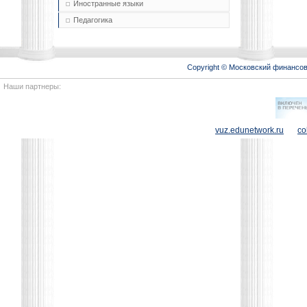
Иностранные языки
Педагогика
Copyright © Московский финансо
Наши партнеры:
vuz.edunetwork.ru
co