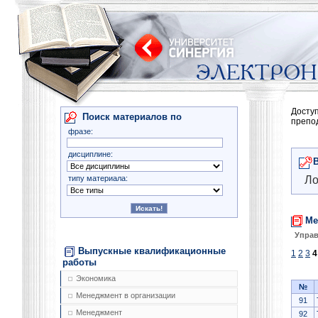
Досту
Поиск материалов по
препо
фразе:
дисциплине:
типу материала:
Ло
Ме
Управ
Выпускные квалификационные
1
2
3
4
работы
Экономика
№
Менеджмент в организации
91
Менеджмент
92