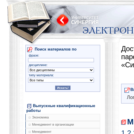
Дос
Поиск материалов по
па
фразе:
«Си
дисциплине:
типу материала:
В
Лог
Выпускные квалификационные
работы
Экономика
М
Менеджмент в организации
1
2
Менеджмент