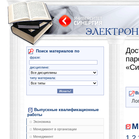
Дос
Поиск материалов по
па
фразе:
«Си
дисциплине:
типу материала:
В
Лог
Выпускные квалификационные
работы
Экономика
М
Менеджмент в организации
1
2
Менеджмент