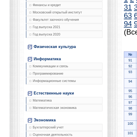
Финансы и кредит
31
Московский открытый институт
63
Факультет заочного обучения
94
Год выпуска 2021
(Вс
Год выпуска 2020
Физическая культура
№
Информатика
91
92
Коммуникации и связь
93
Программирование
Информационные системы
94
95
Естественные науки
96
Математика
97
Математическая экономика
98
99
Экономика
100
Бухгалтерский учет
101
Оценочная деятельность