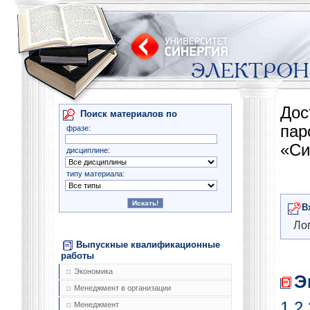
Дос
Поиск материалов по
па
фразе:
«Си
дисциплине:
типу материала:
В
Лог
Выпускные квалификационные
работы
Экономика
Э
Менеджмент в организации
1
2
Менеджмент