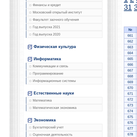
Финансы и кредит
31
Московский открытый институт
Факультет заочного обучения
Год выпуска 2021
№
Год выпуска 2020
661
662
Физическая культура
663
664
Информатика
665
666
Коммуникации и связь
667
Программирование
668
Информационные системы
669
670
Естественные науки
671
672
Математика
673
Математическая экономика
674
675
Экономика
676
Бухгалтерский учет
677
678
Оценочная деятельность