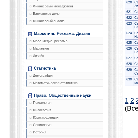
620
С
Э
Финансовый менеджмент
621
С
Банковское дело
622
Се
Финансовый анализ
623
Се
В
624
С
Маркетинг. Реклама. Дизайн
Н
Масс-медиа, реклама
625
Се
Маркетинг
626
Се
В
Дизайн
627
Се
628
Се
Статистика
629
Се
Се
Демография
630
Се
Математическая статистика
М
Право. Общественные науки
1
2
Психология
(Все
Философия
Юриспруденция
Социология
История