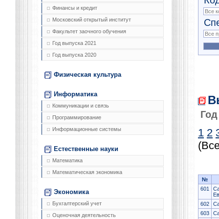
Финансы и кредит
Сп
Московский открытый институт
Факультет заочного обучения
Год выпуска 2021
Год выпуска 2020
Физическая культура
Информатика
В
Коммуникации и связь
Год
Программирование
Информационные системы
1
2
(Все
Естественные науки
Математика
Математическая экономика
№
601
Са
Экономика
Ев
Бухгалтерский учет
602
С
603
Са
Оценочная деятельность