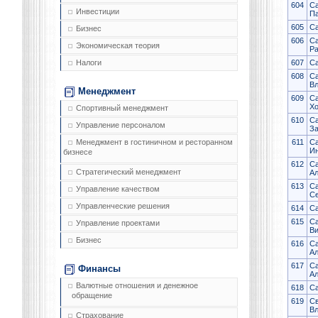
604
С
Инвестиции
П
605
Са
Бизнес
606
С
Экономическая теория
Р
607
Са
Налоги
608
Са
В
Менеджмент
609
С
Х
Спортивный менеджмент
610
Са
Управление персоналом
З
611
С
Менеджмент в гостиничном и ресторанном
И
бизнесе
612
Са
Стратегический менеджмент
Ал
613
С
Управление качеством
Се
Управленческие решения
614
Са
615
Са
Управление проектами
Ви
Бизнес
616
Са
Ал
617
Са
Финансы
Ал
Валютные отношения и денежное
618
Са
обращение
619
Св
В
Страхование