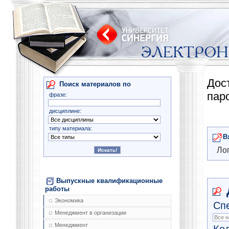
Дос
Поиск материалов по
пар
фразе:
дисциплине:
типу материала:
В
Лог
Выпускные квалификационные
работы
Экономика
Сп
Менеджмент в организации
Менеджмент
Ко