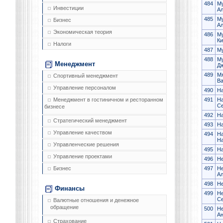
484
М
Инвестиции
А
485
М
Бизнес
Ал
Экономическая теория
486
М
Ки
Налоги
487
М
488
М
Менеджмент
Д
489
Мя
Спортивный менеджмент
В
Управление персоналом
490
На
491
На
Менеджмент в гостиничном и ресторанном
Се
бизнесе
492
На
Стратегический менеджмент
493
Н
Управление качеством
494
На
На
Управленческие решения
495
Н
Управление проектами
496
Не
497
Не
Бизнес
Ал
498
Н
Финансы
499
Не
Се
Валютные отношения и денежное
обращение
500
Не
А
Страхование