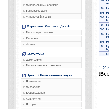
501
Не
Ал
Финансовый менеджмент
502
Ни
Банковское дело
503
Ни
Финансовый анализ
504
Н
Б
505
Но
Маркетинг. Реклама. Дизайн
506
Но
Масс-медиа, реклама
507
Но
Иг
Маркетинг
508
Но
Дизайн
509
Н
М
Статистика
510
Об
Демография
Математическая статистика
1
2
(Все
Право. Общественные науки
Психология
Философия
Юриспруденция
Социология
История