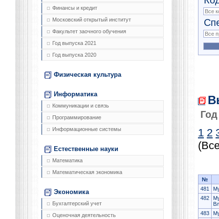
Финансы и кредит
Сп
Московский открытый институт
Факультет заочного обучения
Год выпуска 2021
Год выпуска 2020
Физическая культура
Информатика
В
Коммуникации и связь
Год
Программирование
Информационные системы
1
2
(Все
Естественные науки
Математика
Математическая экономика
№
481
Му
Экономика
482
М
Бухгалтерский учет
В
483
Му
Оценочная деятельность