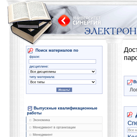
Дос
Поиск материалов по
пар
фразе:
дисциплине:
типу материала:
В
Лог
Выпускные квалификационные
работы
Экономика
Сп
Менеджмент в организации
Менеджмент
Ко