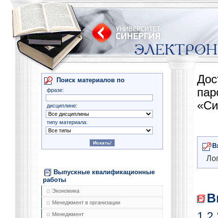
Дос
Поиск материалов по
па
фразе:
«Си
дисциплине:
типу материала:
В
Лог
Выпускные квалификационные
работы
Экономика
В
Менеджмент в организации
1
2
Менеджмент