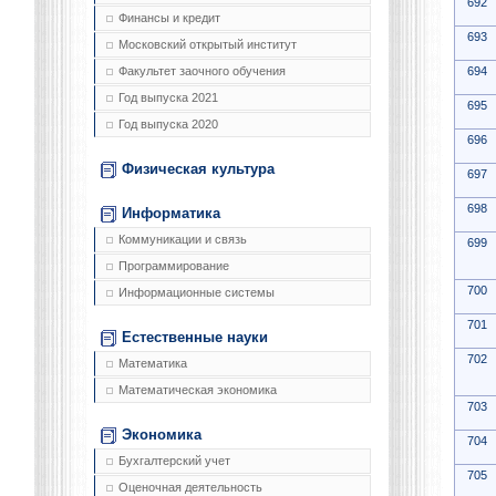
692
Финансы и кредит
693
Московский открытый институт
694
Факультет заочного обучения
Год выпуска 2021
695
Год выпуска 2020
696
Физическая культура
697
698
Информатика
Коммуникации и связь
699
Программирование
700
Информационные системы
701
Естественные науки
702
Математика
Математическая экономика
703
Экономика
704
Бухгалтерский учет
705
Оценочная деятельность