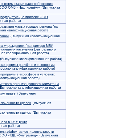
нт оптимизации налогообложения
е ООО ОМЗ «Наш Крепёж»
(Выпускная
предприятия (на примере ООО
нная работа)
азвития малых городов региона (на
ная квалификационная работа)
пании
(Выпускная квалификационная
ых учреждениях (на примере МБУ
луживания населения Центрального
ая квалификационная работа)
Выпускная квалификационная работа)
нке: формы расчётов и технологии
ускная квалификационная работа)
программ в агросфере в условиях
алификационная работа)
иятного организационного климата на
Выпускная квалификационная работа)
ком праве
(Выпускная
ключенности сделок
(Выпускная
ключенности сделок
(Выпускная
нала в КУ «Центр
ная работа)
тели эффективности деятельности
 ООО «КДЦ «Ультрамед»
(Выпускная