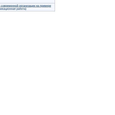
 современной организации на примере
икационная работа)