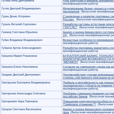
Гусева Анна Дмитриевна
Роль коррупции в мировой экономичес
квалификационная работа)
Гусев Дмитрий Владимирович
Моделирование бизнес-процесса «упр
предприятия
(Выпускная квалификаци
Гурин Денис Игоревич
Становление и развитие платежных с
России»
(Выпускная квалификационна
Гураль Виталий Сергеевич
Разработка системы аттестации перс
\"УК\"СДС\"
(Выпускная квалификацион
Гуммер Светлана Юрьевна
Анализ и оценка финансового состоян
24).
(Выпускная квалификационная ра
Губин Владимир Владимирович
Возрастные особенности переживания
квалификационная работа)
Губанов Артем Александрович
Разработка программы маркетинга спо
квалификационная работа)
Гришина Мария Романовна
БУХГАЛТЕРСКИЙ БАЛАНС ТЕХНОЛО
АНАЛИТИЧЕСКИЕ ВОЗМОЖНОСТИ Н
"МЕГАФОН"
(Выпускная квалификацио
Гришина Елена Николаевна
Согласие на совершение сделки как ю
квалификационная работа)
Гриджак Дмитрий Дмитриевич
Противодействие угрозам информацио
стороны собственного персонала на п
Григорьева Екатерина Владимировна
Прибыль и рентабельность как показа
экономического субъекта на примере
квалификационная работа)
Григорьева Александра Олеговна
Проблемы совершенствования государ
российских банков
(Выпускная квалиф
Григоркевич Кира Павловна
Повышение конкурентноспособности 
\"Цифровое отражение \")
(Выпускная 
Грецкая Светлана Васильевна
Анализ и оценка финансового положе
лица
(Выпускная квалификационная р