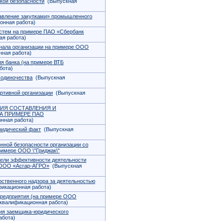
кой безопасности
(Выпускная
авление закупками» промышленного
онная работа)
истем на примере ПАО «Сбербанк
я работа)
онала организации на примере ООО
ная работа)
ия банка (на примере ВТБ
бота)
 одиночества
(Выпускная
ртивной организации
(Выпускная
ГИЯ СОСТАВЛЕНИЯ И
А ПРИМЕРЕ ПАО
нная работа)
ридический факт
(Выпускная
нной безопасности организации со
римере ООО \"Гриджак\"
тели эффективности деятельности
 ООО «Асгар-АГРО»
(Выпускная
ственного надзора за деятельностью
икационная работа)
предприятия (на примере ООО
квалификационная работа)
ния заемщика-юридического
абота)