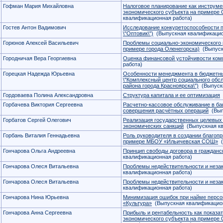
Гофман Мария Михайловна
Налоговое планирование как инструме
экономического субъекта на пример
квалификационная работа)
Гостев Антон Вадимович
Исследование конкуретоспособности 
\"Оптовик\")
(Выпускная квалификацио
Горюнов Алексей Васильевич
Проблемы социально-экономического р
примере города Оленегорска)
(Выпуск
Городничая Вера Георгиевна
Оценка финансовой устойчивости ком
работа)
Горецкая Надежда Юрьевна
Особенности менеджмента в бюджетн
\"Комплексный центр социального обс
района города Красноярска\")
(Выпускн
Гордоваева Полина Александровна
Структура капитала и ее оптимизация
(
Горбачева Виктория Сергеевна
Расчетно-кассовое обслуживание в ба
совершения расчётных операций
(Вып
Горбатов Сергей Олегович
Реализация государственных целевых 
экономических санкций
(Выпускная кв
Горбань Виталия Геннадьевна
Роль руководителя в создании благопр
примере МБОУ «Ильичевская СОШ»
(
Гончарова Ольга Андреевна
Принцип свободы договора в гражданс
квалификационная работа)
Гончарова Олеся Витальевна
Проблемы недействительности и неза
квалификационная работа)
Гончарова Олеся Витальевна
Проблемы недействительности и неза
квалификационная работа)
Гончарова Нина Юрьевна
Минимизация ошибок при найме персо
«Культура»
(Выпускная квалификацион
Гончарова Анна Сергеевна
Прибыль и рентабельность как показа
экономического субъекта на примере