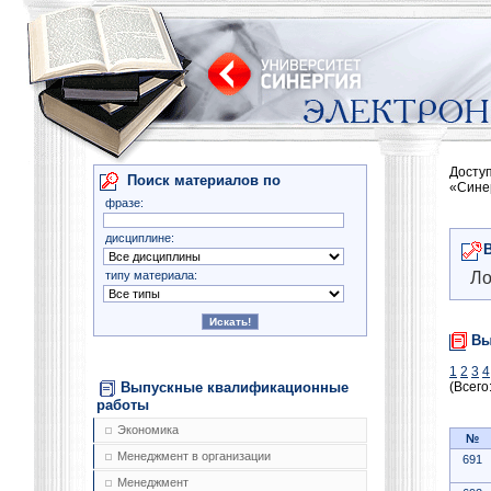
Досту
Поиск материалов по
«Сине
фразе:
дисциплине:
типу материала:
Ло
Вы
1
2
3
4
Выпускные квалификационные
(Всего
работы
Экономика
№
Менеджмент в организации
691
Менеджмент