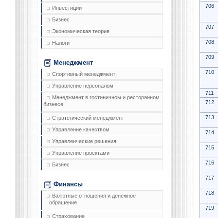
706
Инвестиции
Бизнес
707
Экономическая теория
708
Налоги
709
Менеджмент
710
Спортивный менеджмент
Управление персоналом
711
Менеджмент в гостиничном и ресторанном
712
бизнесе
713
Стратегический менеджмент
Управление качеством
714
Управленческие решения
715
Управление проектами
716
Бизнес
717
Финансы
718
Валютные отношения и денежное
обращение
719
Страхование