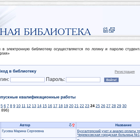
п в электронную библиотеку осуществляется по логину и паролю студен
ргия»
Вход в библиотеку
Регистрация
гин:
Пароль:
пускные квалификационные работы
5
6
7
8
9
10
11
12
13
14
15
16
17
18
19
20
21
22
23
24
25
26
27
28
29
30
: 896)
Автор
Название
Гусева Марина Сергеевна
Бухгалтерский учет и анализ оплаты т
Черемховская городская больница №1