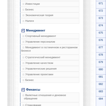
671
Инвестиции
Бизнес
672
Экономическая теория
673
Налоги
674
Менеджмент
675
Спортивный менеджмент
676
Управление персоналом
677
Менеджмент в гостиничном и ресторанном
бизнесе
678
Стратегический менеджмент
679
Управление качеством
Управленческие решения
680
Управление проектами
681
Бизнес
682
Финансы
683
Валютные отношения и денежное
обращение
684
Страхование