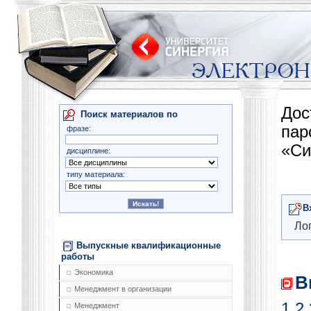
Дос
Поиск материалов по
па
фразе:
«Си
дисциплине:
типу материала:
В
Лог
Выпускные квалификационные
работы
Экономика
В
Менеджмент в организации
1
2
Менеджмент