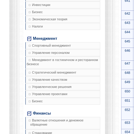
641
Инвестиции
Бизнес
642
Экономическая теория
643
Налоги
644
Менеджмент
645
Спортивный менеджмент
646
Управление персоналом
Менеджмент в гостиничном и ресторанном
647
бизнесе
Стратегический менеджмент
648
Управление качеством
649
Управленческие решения
650
Управление проектами
651
Бизнес
652
Финансы
Валютные отношения и денежное
653
обращение
654
Страхование