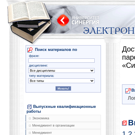
Дос
Поиск материалов по
па
фразе:
«Си
дисциплине:
типу материала:
В
Лог
Выпускные квалификационные
работы
Экономика
В
Менеджмент в организации
1
2
Менеджмент