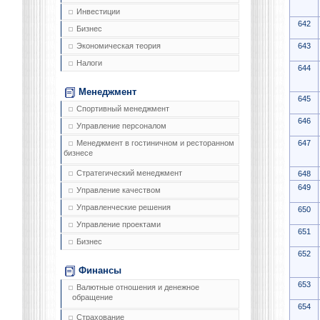
Инвестиции
642
Бизнес
643
Экономическая теория
Налоги
644
Менеджмент
645
Спортивный менеджмент
646
Управление персоналом
647
Менеджмент в гостиничном и ресторанном
бизнесе
Стратегический менеджмент
648
649
Управление качеством
Управленческие решения
650
Управление проектами
651
Бизнес
652
Финансы
653
Валютные отношения и денежное
обращение
654
Страхование