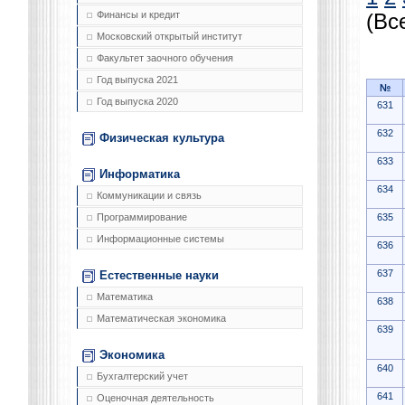
Финансы и кредит
(Вс
Московский открытый институт
Факультет заочного обучения
Год выпуска 2021
№
Год выпуска 2020
631
632
Физическая культура
633
Информатика
634
Коммуникации и связь
635
Программирование
Информационные системы
636
637
Естественные науки
Математика
638
Математическая экономика
639
Экономика
640
Бухгалтерский учет
641
Оценочная деятельность