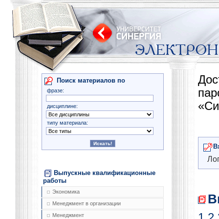
Дос
Поиск материалов по
па
фразе:
«Си
дисциплине:
типу материала:
В
Лог
Выпускные квалификационные
работы
Экономика
В
Менеджмент в организации
1
2
Менеджмент