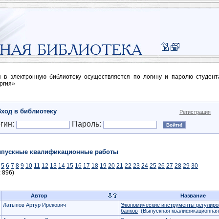
п в электронную библиотеку осуществляется по логину и паролю студен
ргия»
Вход в библиотеку
Регистрация
гин:
Пароль:
пускные квалификационные работы
5
6
7
8
9
10
11
12
13
14
15
16
17
18
19
20
21
22
23
24
25
26
27
28
29
30
: 896)
Автор
Название
Латыпов Артур Ирекович
Экономические инструменты регулиро
банков
(Выпускная квалификационная