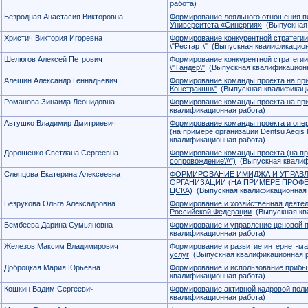
работа)
Безродная Анастасия Викторовна
Формирование лояльного отношения п
Университета «Синергия»
(Выпускная 
Христич Виктория Игоревна
Формирование конкурентной стратег
\"Рестарт\"
(Выпускная квалификацион
Шелюгов Алексей Петрович
Формирование конкурентной стратеги
\"Тандер\"
(Выпускная квалификационн
Алешин Александр Геннадьевич
Формирование команды проекта на пр
Констракшн\"
(Выпускная квалификаци
Романова Зинаида Леонидовна
Формирование команды проекта на пр
квалификационная работа)
Автушко Владимир Дмитриевич
Формирование команды проекта и опе
(на примере организации Dentsu Aegis 
квалификационная работа)
Дорошенко Светлана Сергеевна
Формирование команды проекта (на пр
сопровождение\\\")
(Выпускная квалиф
Слепцова Екатерина Алексеевна
ФОРМИРОВАНИЕ ИМИДЖА И УПРАВ
ОРГАНИЗАЦИИ (НА ПРИМЕРЕ ПРОФ
ЦСКА)
(Выпускная квалификационная 
Безрукова Ольга Алексадровна
Формирование и хозяйственная деятел
Российской Федерации
(Выпускная кв
Бембеева Дарина Сумьяновна
Формирование и управление ценовой 
квалификационная работа)
Железов Максим Владимирович
Формирование и развитие интернет-ма
услуг
(Выпускная квалификационная р
Доброцкая Мария Юрьевна
Формирование и использование прибыл
квалификационная работа)
Кошкин Вадим Сергеевич
Формирование активной кадровой пол
квалификационная работа)