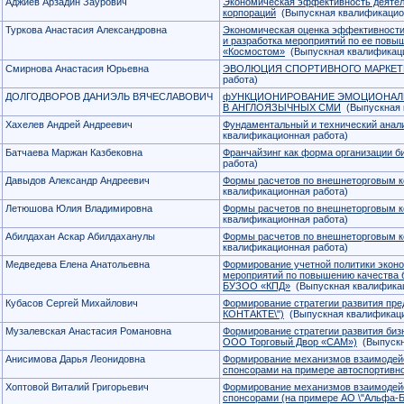
Аджиев Арзадин Заурович
Экономическая эффективность деятел
корпораций
(Выпускная квалификацио
Туркова Анастасия Александровна
Экономическая оценка эффективности
и разработка мероприятий по ее пов
«Космостом»
(Выпускная квалификаци
Смирнова Анастасия Юрьевна
ЭВОЛЮЦИЯ СПОРТИВНОГО МАРКЕТ
работа)
ДОЛГОДВОРОВ ДАНИЭЛЬ ВЯЧЕСЛАВОВИЧ
фУНКЦИОНИРОВАНИЕ ЭМОЦИОНАЛ
В АНГЛОЯЗЫЧНЫХ СМИ
(Выпускная 
Хахелев Андрей Андреевич
Фундаментальный и технический анал
квалификационная работа)
Батчаева Маржан Казбековна
Франчайзинг как форма организации б
работа)
Давыдов Александр Андреевич
Формы расчетов по внешнеторговым к
квалификационная работа)
Летюшова Юлия Владимировна
Формы расчетов по внешнеторговым к
квалификационная работа)
Абилдахан Аскар Абилдаханулы
Формы расчетов по внешнеторговым к
квалификационная работа)
Медведева Елена Анатольевна
Формирование учетной политики эконо
мероприятий по повышению качества б
БУЗОО «КПД»
(Выпускная квалификац
Кубасов Сергей Михайлович
Формирование стратегии развития пре
КОНТАКТЕ\")
(Выпускная квалификаци
Музалевская Анастасия Романовна
Формирование стратегии развития биз
ООО Торговый Двор «САМ»)
(Выпускн
Анисимова Дарья Леонидовна
Формирование механизмов взаимодейс
спонсорами на примере автоспортивн
Хоптовой Виталий Григорьевич
Формирование механизмов взаимодейс
спонсорами (на примере АО \"Альфа-Б