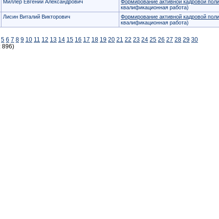
Миллер Евгений Александрович
Формирование активной кадровой по
квалификационная работа)
Лисин Виталий Викторович
Формирование активной кадровой по
квалификационная работа)
5
6
7
8
9
10
11
12
13
14
15
16
17
18
19
20
21
22
23
24
25
26
27
28
29
30
: 896)