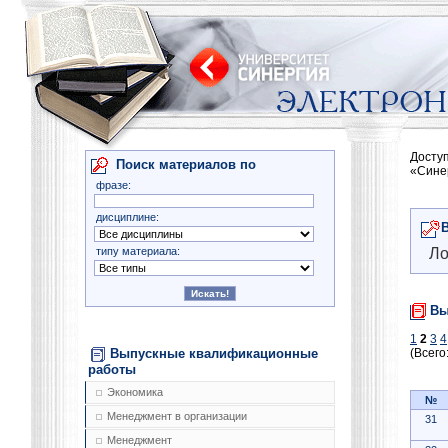
Досту
Поиск материалов по
«Сине
фразе:
дисциплине:
типу материала:
Ло
Вы
1
2
3
4
Выпускные квалификационные
(Всего
работы
Экономика
№
Менеджмент в организации
31
Менеджмент