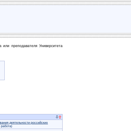
та или преподавателя Университета
вания деятельности российских
 работа)