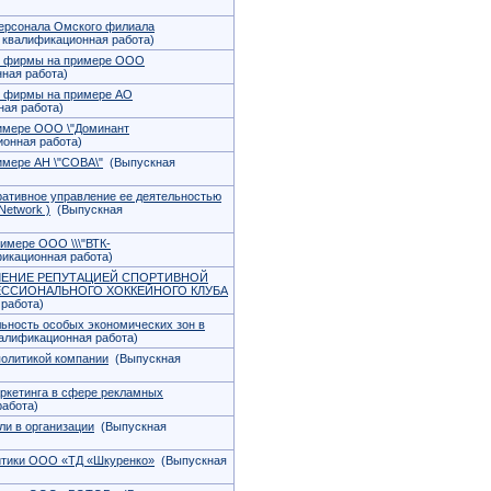
ерсонала Омского филиала
квалификационная работа)
ии фирмы на примере ООО
ная работа)
и фирмы на примере АО
ая работа)
имере ООО \"Доминант
онная работа)
имере АН \"СОВА\"
(Выпускная
ративное управление ее деятельностью
Network )
(Выпускная
имере ООО \\\"ВТК-
икационная работа)
ЛЕНИЕ РЕПУТАЦИЕЙ СПОРТИВНОЙ
ЕССИОНАЛЬНОГО ХОККЕЙНОГО КЛУБА
работа)
ьность особых экономических зон в
алификационная работа)
политикой компании
(Выпускная
ркетинга в сфере рекламных
абота)
и в организации
(Выпускная
итики ООО «ТД «Шкуренко»
(Выпускная