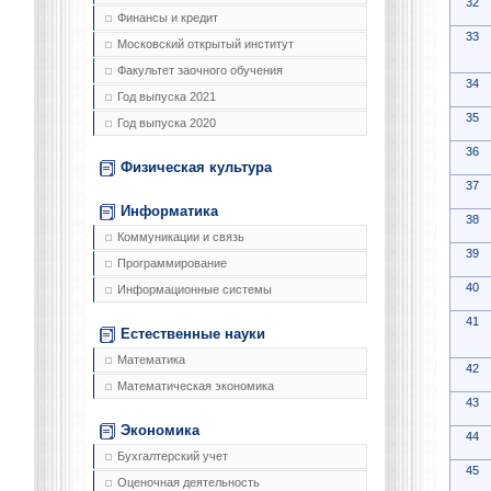
32
Финансы и кредит
33
Московский открытый институт
Факультет заочного обучения
34
Год выпуска 2021
35
Год выпуска 2020
36
Физическая культура
37
Информатика
38
Коммуникации и связь
39
Программирование
40
Информационные системы
41
Естественные науки
Математика
42
Математическая экономика
43
Экономика
44
Бухгалтерский учет
45
Оценочная деятельность