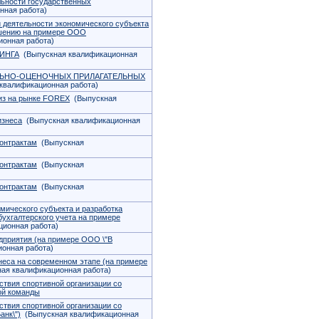
ьности государственных
нная работа)
 деятельности экономического субъекта
ышению на примере ООО
онная работа)
ИНГА
(Выпускная квалификационная
ЬНО-ОЦЕНОЧНЫХ ПРИЛАГАТЕЛЬНЫХ
квалификационная работа)
из на рынке FOREX
(Выпускная
изнеса
(Выпускная квалификационная
онтрактам
(Выпускная
онтрактам
(Выпускная
онтрактам
(Выпускная
мического субъекта и разработка
ухгалтерского учета на примере
ионная работа)
дприятия (на примере ООО \"В
онная работа)
неса на современном этапе (на примере
ая квалификационная работа)
твия спортивной организации со
ой команды
твия спортивной организации со
анк\")
(Выпускная квалификационная