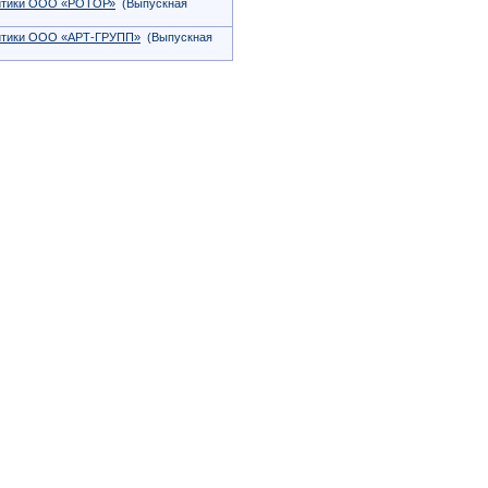
литики ООО «РОТОР»
(Выпускная
литики ООО «АРТ-ГРУПП»
(Выпускная