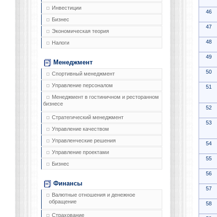
Инвестиции
46
Бизнес
47
Экономическая теория
48
Налоги
49
Менеджмент
50
Спортивный менеджмент
Управление персоналом
51
Менеджмент в гостиничном и ресторанном
бизнесе
52
Стратегический менеджмент
53
Управление качеством
Управленческие решения
54
Управление проектами
55
Бизнес
56
Финансы
57
Валютные отношения и денежное
обращение
58
Страхование