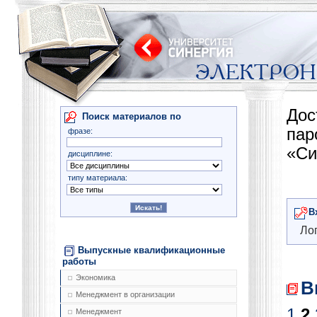
Дос
Поиск материалов по
па
фразе:
«Си
дисциплине:
типу материала:
В
Лог
Выпускные квалификационные
работы
Экономика
В
Менеджмент в организации
1
2
Менеджмент