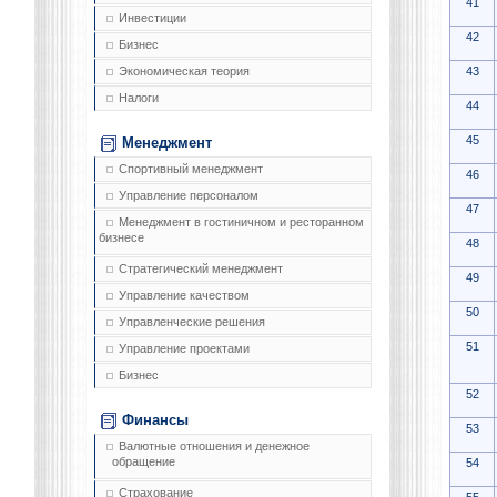
41
Инвестиции
42
Бизнес
43
Экономическая теория
Налоги
44
45
Менеджмент
Спортивный менеджмент
46
Управление персоналом
47
Менеджмент в гостиничном и ресторанном
бизнесе
48
Стратегический менеджмент
49
Управление качеством
50
Управленческие решения
51
Управление проектами
Бизнес
52
Финансы
53
Валютные отношения и денежное
обращение
54
Страхование