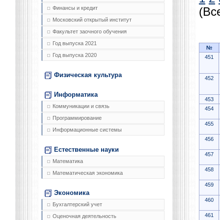
Финансы и кредит
(Вс
Московский открытый институт
Факультет заочного обучения
Год выпуска 2021
№
Год выпуска 2020
451
Физическая культура
452
Информатика
453
Коммуникации и связь
454
Программирование
455
Информационные системы
456
Естественные науки
457
Математика
458
Математическая экономика
459
Экономика
460
Бухгалтерский учет
461
Оценочная деятельность