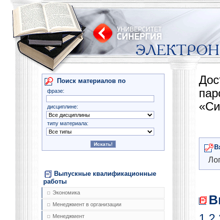
Дос
Поиск материалов по
па
фразе:
«Си
дисциплине:
типу материала:
В
Лог
Выпускные квалификационные
работы
Экономика
В
Менеджмент в организации
1
2
Менеджмент