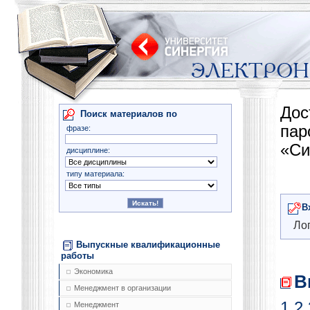
Дос
Поиск материалов по
па
фразе:
«Си
дисциплине:
типу материала:
В
Лог
Выпускные квалификационные
работы
Экономика
В
Менеджмент в организации
1
2
Менеджмент