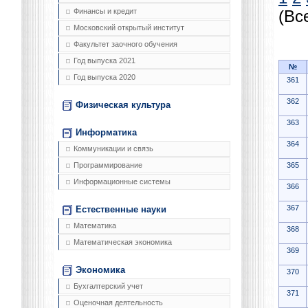
Финансы и кредит
(Вс
Московский открытый институт
Факультет заочного обучения
Год выпуска 2021
№
Год выпуска 2020
361
362
Физическая культура
363
Информатика
364
Коммуникации и связь
365
Программирование
Информационные системы
366
367
Естественные науки
Математика
368
Математическая экономика
369
Экономика
370
Бухгалтерский учет
371
Оценочная деятельность