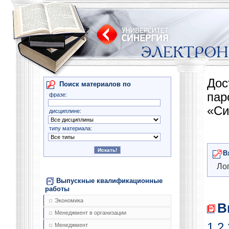
Дос
Поиск материалов по
па
фразе:
«Си
дисциплине:
типу материала:
В
Лог
Выпускные квалификационные
работы
Экономика
В
Менеджмент в организации
1
2
Менеджмент