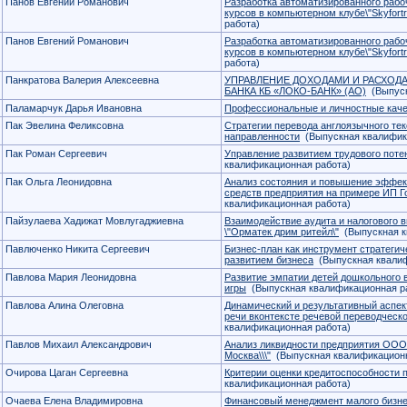
Панов Евгений Романович
Разработка автоматизированного раб
курсов в компьютерном клубе\"Skyfortr
работа)
Панов Евгений Романович
Разработка автоматизированного раб
курсов в компьютерном клубе\"Skyfortr
работа)
Панкратова Валерия Алексеевна
УПРАВЛЕНИЕ ДОХОДАМИ И РАСХОД
БАНКА КБ «ЛОКО-БАНК» (АО)
(Выпуск
Паламарчук Дарья Ивановна
Профессиональные и личностные каче
Пак Эвелина Феликсовна
Стратегии перевода англоязычного те
направленности
(Выпускная квалифик
Пак Роман Сергеевич
Управление развитием трудового пот
квалификационная работа)
Пак Ольга Леонидовна
Анализ состояния и повышение эффек
средств предприятия на примере ИП Г
квалификационная работа)
Пайзулаева Хадижат Мовлугаджиевна
Взаимодействие аудита и налогового 
\"Орматек дрим ритейл\"
(Выпускная к
Павлюченко Никита Сергеевич
Бизнес-план как инструмент стратегич
развитием бизнеса
(Выпускная квалиф
Павлова Мария Леонидовна
Развитие эмпатии детей дошкольного 
игры
(Выпускная квалификационная р
Павлова Алина Олеговна
Динамический и результативный аспек
речи вконтексте речевой переводческ
квалификационная работа)
Павлов Михаил Александрович
Анализ ликвидности предприятия ООО \
Москва\\\"
(Выпускная квалификационн
Очирова Цаган Сергеевна
Критерии оценки кредитоспособности 
квалификационная работа)
Очаева Елена Владимировна
Финансовый менеджмент малого бизн