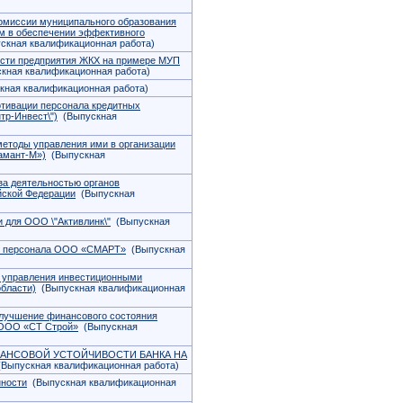
комиссии муниципального образования
ым в обеспечении эффективного
кная квалификационная работа)
сти предприятия ЖКХ на примере МУП
кная квалификационная работа)
ная квалификационная работа)
отивации персонала кредитных
тр-Инвест\")
(Выпускная
етоды управления ими в организации
амант-М»)
(Выпускная
за деятельностью органов
йской Федерации
(Выпускная
 для ООО \"Активлинк\"
(Выпускная
ем персонала ООО «СМАРТ»
(Выпускная
 управления инвестиционными
бласти)
(Выпускная квалификационная
улучшение финансового состояния
 ООО «СТ Строй»
(Выпускная
НАНСОВОЙ УСТОЙЧИВОСТИ БАНКА НА
Выпускная квалификационная работа)
нности
(Выпускная квалификационная