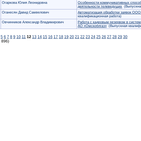
Огаркова Юлия Леонидовна
Особенности коммуникативных способ
деятельности телеведущих
(Выпускная
Оганесян Давид Самвелович
Автоматизация обработки заявок ООО
квалификационная работа)
Овчинников Александр Владимирович
Работа с кадровым резервом в систе
АО «Омскоблгаз»
(Выпускная квалифи
5
6
7
8
9
10
11
12
13
14
15
16
17
18
19
20
21
22
23
24
25
26
27
28
29
30
: 896)