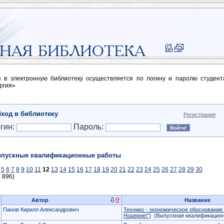
п в электронную библиотеку осуществляется по логину и паролю студен
ргия»
Вход в библиотеку
Регистрация
гин:
Пароль:
пускные квалификационные работы
5
6
7
8
9
10
11
12
13
14
15
16
17
18
19
20
21
22
23
24
25
26
27
28
29
30
: 896)
Автор
Название
Панов Кирилл Александрович
Технико - экономическое обоснование
Ноцерне\")
(Выпускная квалификацион