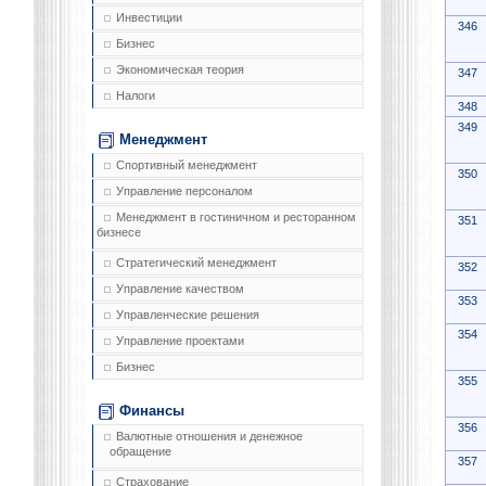
Инвестиции
346
Бизнес
Экономическая теория
347
Налоги
348
349
Менеджмент
Спортивный менеджмент
350
Управление персоналом
Менеджмент в гостиничном и ресторанном
351
бизнесе
Стратегический менеджмент
352
Управление качеством
353
Управленческие решения
354
Управление проектами
Бизнес
355
Финансы
356
Валютные отношения и денежное
обращение
357
Страхование