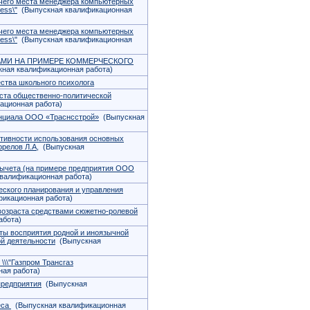
очего места менеджера компьютерных
ess\"
(Выпускная квалификационная
очего места менеджера компьютерных
ess\"
(Выпускная квалификационная
АМИ НА ПРИМЕРЕ КОММЕРЧЕСКОГО
ная квалификационная работа)
ства школьного психолога
кста общественно-политической
ационная работа)
енциала ООО «Траснсстрой»
(Выпускная
тивности использования основных
орелов Л.А,
(Выпускная
вычета (на примере предприятия ООО
валификационная работа)
еского планирования и управления
икационная работа)
возраста средствами сюжетно-ролевой
абота)
ты восприятия родной и иноязычной
ой деятельности
(Выпускная
\\"Газпром Трансгаз
ая работа)
предприятия
(Выпускная
еса
(Выпускная квалификационная