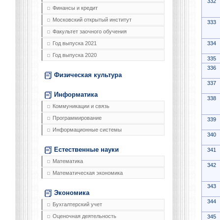
332
Финансы и кредит
Московский открытый институт
333
Факультет заочного обучения
334
Год выпуска 2021
Год выпуска 2020
335
336
Физическая культура
337
Информатика
338
Коммуникации и связь
Программирование
339
Информационные системы
340
Естественные науки
341
Математика
342
Математическая экономика
343
Экономика
344
Бухгалтерский учет
Оценочная деятельность
345