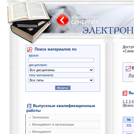
Досту
Поиск материалов по
«Сине
фразе:
дисциплине:
типу материала:
Ло
Вы
1
2
3
4
Выпускные квалификационные
(Всего
работы
Экономика
№
Менеджмент в организации
331
Менеджмент