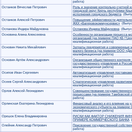
работа)
Останков Вячеслав Петрович
Роль и значение контрольно-счетной 
городской округ Керчь республики Кр
исполнения городского бюджета
(Выпус
Останков Алексей Петрович
Повышение эффективности деятельно
ЖКХ «Багеровокоммунсервис»
(Выпус
Оспанова Индира Майдуновна
Оспанова Индира Майдуновна
(Выпуск
Основина Алина Алексеевна
Особенности организации процесса м
организаций (на примере ПАО КБ \"Цен
квалификационная работа)
Основин Никита Михайлович
Затраты предприятия и современные м
малого бизнеса (на примере ООО «Ди
квалификационная работа)
Основин Артём Александрович
Организация общественного контроля 
государственного управления в Росси
квалификационная работа)
Осипов Иван Сергеевич
Автоматизация управления поставками
квалификационная работа)
Осеев Сергей Александрович
Стратегическое управление развити
квалификационная работа)
Орлов Алексей Леонидович
Совершенствование государственного
процессами (на примере Тамбовской о
работа)
Орлинская Екатерина Леонидовна
Финансовый анализ и его влияние на 
экономического субъекта на примере
квалификационная работа)
Орешок Елена Владимировна
РИСКИ КАК ФАКТОР СНИЖЕНИЯ ФИ
ПРИМЕРЕ КОММЕРЧЕСКОГО БАНКА
(
Олейник Александр Петрович
Присвоение государственной собстве
работа)