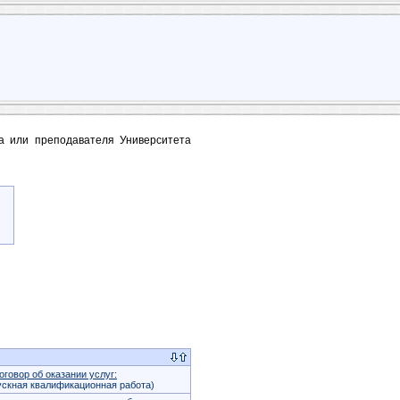
та или преподавателя Университета
оговор об оказании услуг:
скная квалификационная работа)