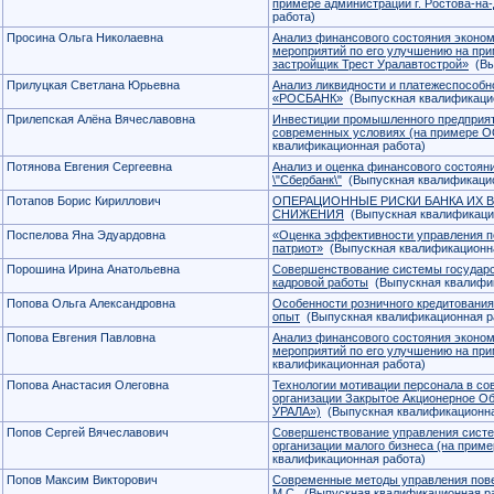
примере администрации г. Ростова-на
работа)
Просина Ольга Николаевна
Анализ финансового состояния эконом
мероприятий по его улучшению на пр
застройщик Трест Уралавтострой»
(Вы
Прилуцкая Светлана Юрьевна
Анализ ликвидности и платежеспособн
«РОСБАНК»
(Выпускная квалификацио
Прилепская Алёна Вячеславовна
Инвестиции промышленного предприят
современных условиях (на примере О
квалификационная работа)
Потянова Евгения Сергеевна
Анализ и оценка финансового состоян
\"Сбербанк\"
(Выпускная квалификацио
Потапов Борис Кириллович
ОПЕРАЦИОННЫЕ РИСКИ БАНКА ИХ 
СНИЖЕНИЯ
(Выпускная квалификаци
Поспелова Яна Эдуардовна
«Оценка эффективности управления 
патриот»
(Выпускная квалификационна
Порошина Ирина Анатольевна
Совершенствование системы государс
кадровой работы
(Выпускная квалифик
Попова Ольга Александровна
Особенности розничного кредитования
опыт
(Выпускная квалификационная р
Попова Евгения Павловна
Анализ финансового состояния эконом
мероприятий по его улучшению на пр
квалификационная работа)
Попова Анастасия Олеговна
Технологии мотивации персонала в со
организации Закрытое Акционерное
УРАЛА»)
(Выпускная квалификационна
Попов Сергей Вячеславович
Совершенствование управления систе
организации малого бизнеса (на прим
квалификационная работа)
Попов Максим Викторович
Современные методы управления пов
М.С.
(Выпускная квалификационная р