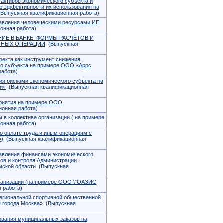
 активов экономического субъекта и
ю эффективности их использования на
Выпускная квалификационная работа)
равления человеческими ресурсами ИП
онная работа)
ИЕ В БАНКЕ: ФОРМЫ РАСЧЁТОВ И
ТНЫХ ОПЕРАЦИЙ
(Выпускная
оекта как инструмент снижения
го субъекта на примере ООО «Аррс
работа)
ия рисками экономического субъекта на
и»
(Выпускная квалификационная
приятия на примере ООО
онная работа)
 в коллективе организации ( на примере
онная работа)
по оплате труда и иным операциям с
»)
(Выпускная квалификационная
равления финансами экономического
ов и контроля Администрации
мской области
(Выпускная
рганизации (на примере ООО \"ОАЗИС
 работа)
Региональной спортивной общественной
 города Москва»
(Выпускная
вания муниципальных заказов на