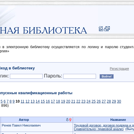
п в электронную библиотеку осуществляется по логину и паролю студен
ргия»
Вход в библиотеку
Регистрация
гин:
Пароль:
пускные квалификационные работы
5
6
7
8
9
10
11
12
13
14
15
16
17
18
19
20
21
22
23
24
25
26
27
28
29
30
: 896)
Автор
Название
Ренев Павел Николаевич
Трудовой договор, договор подряда и д
Сравнительно- правовой анализ
(Выпу