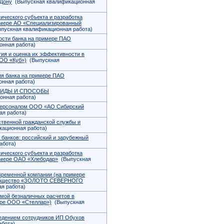
-Дону
(Выпускная квалификационная
ического субъекта и разработка
имере АО «Специализированный
пускная квалификационная работа)
ости банка на примере ПАО
нная работа)
ия и оценка их эффективности в
ОО «Куб»)
(Выпускная
ия банка на примере ПАО
нная работа)
ВИДЫ И СПОСОБЫ
онная работа)
персоналом ООО «АО Сибирский
я работа)
твенной гражданской службы и
ационная работа)
 банков: российский и зарубежный
абота)
ического субъекта и разработка
имере ОАО «Хлебодар»
(Выпускная
временной компании (на примере
 Общество «ЗОЛОТО СЕВЕРНОГО
я работа)
мой безналичных расчетов в
ере ООО «Стеллар»)
(Выпускная
едением сотрудников ИП Обухов
абота)