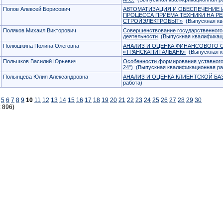
Попов Алексей Борисович
АВТОМАТИЗАЦИЯ И ОБЕСПЕЧЕНИЕ
ПРОЦЕССА ПРИЁМА ТЕХНИКИ НА Р
СТРОЙЭЛЕКТРОБЫТ»
(Выпускная кв
Поляков Михаил Викторович
Совершенствование государственного
деятельности
(Выпускная квалификаци
Полюшкина Полина Олеговна
АНАЛИЗ И ОЦЕНКА ФИНАНСОВОГО 
«ТРАНСКАПИТАЛБАНК»
(Выпускная к
Польшков Василий Юрьевич
Особенности формирования уставного
24")
(Выпускная квалификационная ра
Полынцева Юлия Александровна
АНАЛИЗ И ОЦЕНКА КЛИЕНТСКОЙ БА
работа)
5
6
7
8
9
10
11
12
13
14
15
16
17
18
19
20
21
22
23
24
25
26
27
28
29
30
: 896)