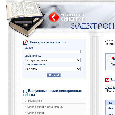
Досту
Поиск материалов по
«Сине
фразе:
дисциплине:
типу материала:
Ло
Вы
1
2
3
4
Выпускные квалификационные
(Всего
работы
Экономика
№
Менеджмент в организации
271
Менеджмент