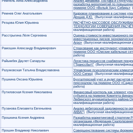
Ремпель Анна Александровна
Анализ динамики, состава и структуры
разработка мероприятий по повышени
примере ООО «Вольф Хаус Сибирь»
(
Ремнев Олег Анатольевич
Кадровое планирование в системе уп
Денщик Д.Ю.
(Выпускная квалификаци
Резцова Юлия Юрьевна
РАСЧЁТНО-КАССОВОЕ ОБСЛУЖИВАН
ТЕХНОЛОГИИ СОВЕРШЕНИЯ РАСЧЁ
квалификационная работа)
Расстрыгина Лёля Сергеевна
Оценка стоимости инвестиционного пр
инвестиционных рисков экономическо
Агро»
(Выпускная квалификационная 
Рамошин Александр Владимирович
Страхование как инструмент управлен
примере ООО «Омские кабельные сет
работа)
Райымбек Даулет Сапарулы
Логистика процессов снабжения пред
\"Транссбыт\"
(Выпускная квалификаци
Разумовская Татьяна Владиславовна
Управление психологическим климатом
ООО Сигма)
(Выпускная квалификаци
Пушкина Оксана Юрьевна
Бухгалтерский учет и аудит расчетов 
персоналом (на примере ООО «Садко
работа)
Путиловская Ксения Николаевна
Финансовый контроль как элемент уп
субъекта на примере Комитета финанс
Любинского муниципального района О
квалификационная работа)
Пузанова Елизавета Евгеньевна
Анализ дебиторской задолженности о
АКВА\")
(Выпускная квалификационная
Прошкина Ксения Андревна
Разработка маркетинговой стратегии 
организации «Федерации Скалолазания
квалификационная работа)
Прошин Владимир Николаевич
Совершенствование системы формиро