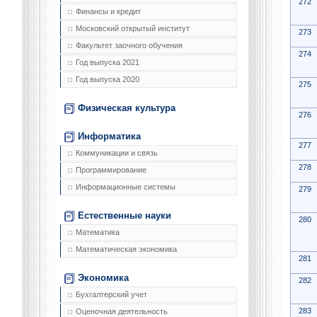
272
Финансы и кредит
Московский открытый институт
273
Факультет заочного обучения
274
Год выпуска 2021
Год выпуска 2020
275
Физическая культура
276
Информатика
277
Коммуникации и связь
278
Программирование
Информационные системы
279
Естественные науки
280
Математика
Математическая экономика
281
Экономика
282
Бухгалтерский учет
283
Оценочная деятельность