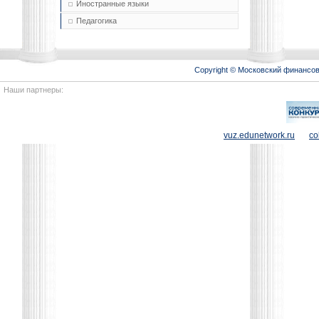
Иностранные языки
Педагогика
Copyright © Московский финансо
Наши партнеры:
vuz.edunetwork.ru
co