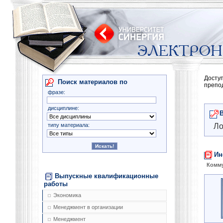
Досту
Поиск материалов по
препо
фразе:
дисциплине:
типу материала:
Ло
Ин
Комму
Выпускные квалификационные
работы
Экономика
Менеджмент в организации
Менеджмент