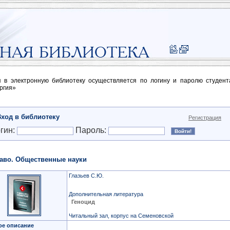
п в электронную библиотеку осуществляется по логину и паролю студен
ргия»
Вход в библиотеку
Регистрация
гин:
Пароль:
аво. Общественные науки
Глазьев С.Ю.
Дополнительная литература
Геноцид
Читальный зал, корпус на Семеновской
ое описание