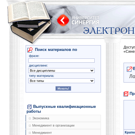
Досту
Поиск материалов по
«Сине
фразе:
дисциплине:
типу материала:
Ло
Пр
Выпускные квалификационные
работы
Экономика
Менеджмент в организации
Кратк
Менеджмент