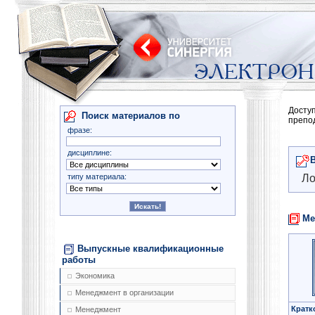
Досту
Поиск материалов по
препо
фразе:
дисциплине:
типу материала:
Ло
Ме
Выпускные квалификационные
работы
Экономика
Менеджмент в организации
Кратк
Менеджмент