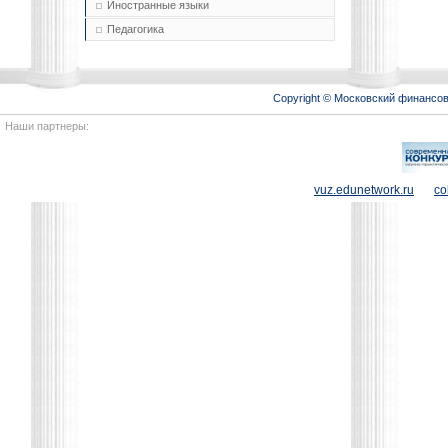
Иностранные языки
Педагогика
Copyright © Московский финансо
Наши партнеры:
vuz.edunetwork.ru
co